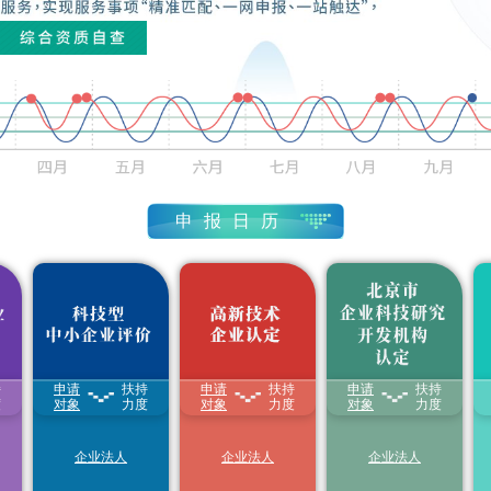
申报日历
高新技术企业认定
(4.3-11.17)
始
申报结束
1
五
六
科技型中小企业评价
(3.3-9.30)
持
申请
扶持
申请
扶持
申请
扶持
孵
1.享受
研发费用
加计
1.颁发“
高新技术企业
1.根据可开放的科技
土
度
扣除比例最高至
对象
力度
证书
对象
”
力度
资源量以及对外提供
对象
力度
31
1
等
100%
2.享受减按
15%税率
的服务业绩，给予
财
2.享受延长亏损结转
征收企业所得税
政科技经费支持
过
1
年限
3.享受延长亏损结转
2.享受各区(县)对市
7
8
企业法人
企业法人
企业法人
3.国家重点研发计划
年限
级企业研发机构创新
首都科技创新券领取
(1.1-12.31)
重点专项中，单独的
4.获得积分落户加分
发展的配套扶持政策
预算资助
科技型中小
3.符合条件的研发机