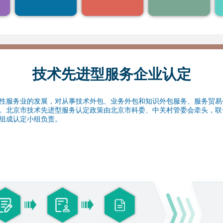
14
15
企业研发活动
构采购国产设备，按
4.获得积分落户加分
照《研发机构采购国
1
产设备增值税退税管
21
22
北京市企业科技研究开发机构认定
理办法》
(1.1-12.31)
全额退还增
值税
28
29
1
北京市“专精特新”中小企业认定
(1.1-12.31)
4
5
技术先进型服务企业认定
1
服务业的发展，对从事技术外包、业务外包和知识外包服务、服务贸易
。北京市技术先进型服务认定政策由北京市科委、中关村管委会牵头，联
组成认定小组负责。