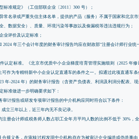
标准规定》（工信部联企业〔2011〕300 号）；
异常名录或严重失信主体名单，提供的产品（服务）不属于国家和北京市
全、数据安全）、质量、环境污染等事故以及偷漏税等违法违规行为；
企业评价及认定标准；
3 年和 2024 年三个会计年度的财务审计报告均应在财政部“注册会计师行
件认定标准。《北京市优质中小企业梯度培育管理实施细则（2025 年
万元以上可作为专精特新中小企业认定直通车的条件之一。拟通过此项直通车
23 年-2024 年）的财务审计报告（含资产负债表、利润及利润分配表
定标准做进一步明确要求如下：
财务审计报告或研发专项审计报告的中介机构应同时符合以下条件：
，成立三年以上，近三年内无不良记录。
的注册会计师或税务师人数占职工全年月平均人数的比例不低于 30%，全年
及合规义务，在审核过程发现中介机构存在为被审计企业编造或伪造事由