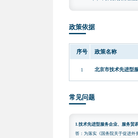
违法违规情形的，将把问题线
2.研发费用内容。经具有
政策依据
年）的财务审计报告；未列示
加计扣除专项审计报告、用
〔2016〕195 号）中研发
序号
政策名称
报告应在“注册会计师行业统
报告的，可优先采用上述专项
北京市技术先进型服
1
四、收费依据及标准
不收费
五、咨询电话
常见问题
(010)88827113
1.技术先进型服务企业、服务
答：为落实《国务院关于促进外资