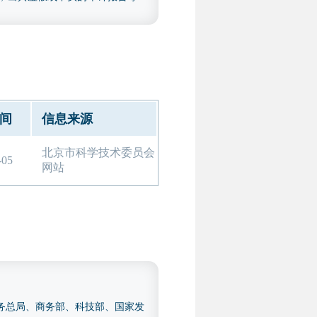
会计年（2023 年和 2024
报告，包括以下几类：研发费用
认定管理工作指引》（国科发火
 年度用于专精特新申报的专项审计
间
信息来源
，但另提供上述研发费用专项审计
北京市科学技术委员会
-05
网站
税务总局、商务部、科技部、国家发