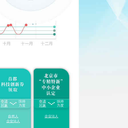
申报入口
资质自测
31
申报入口
资质自测
申请
扶持
申请
扶持
每家中小微企业及创
1.享受给予一次性
20-
业团队每年可领取的
对象
力度
50万奖补金额
对象
（以各
力度
科技创新券额度
不超
地方具体奖补金额为
50万元
准）
31
自然人
企业法人
2.享受提供“
一业一
策
”、分类支持“专精
企业法人
申报入口
资质自测
特新”专项服务包，
服务内容主要涉及财