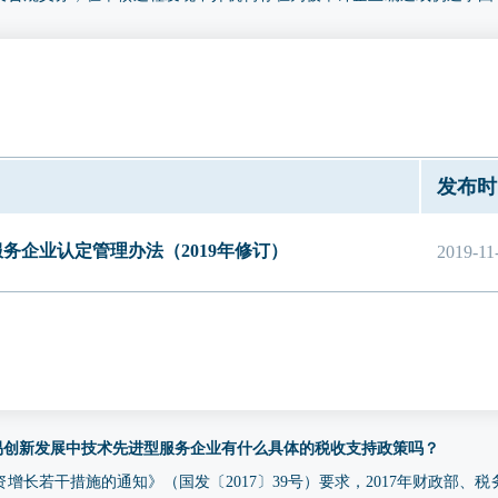
索移送相关监管部门依法处理。
上述资质的中介机构鉴证的企业财务审计报告中列示研发费用的，须提供相应
研发费用的，须提供经具有上述资质的中介机构出具的研发费用专项审计
于国高新技术企业认定的研发费用专项审计报告、或依照《高新技术企业
费用有关要求制定的、用于专精特新申报的专项审计报告（2023 年、2024
发布时
一监管平台”完成备案并赋予验证码）；财务审计报告中已列示研发费用
审计报告。
务企业认定管理办法（2019年修订）
2019-11
贸易创新发展中技术先进型服务企业有什么具体的税收支持政策吗？
增长若干措施的通知》（国发〔2017〕39号）要求，2017年财政部、