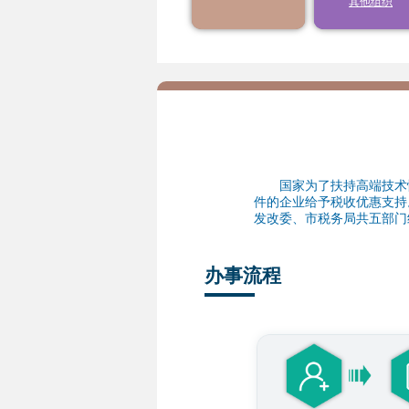
其他组织
9
10
11
12
13
年度结转扣除
16
17
18
19
20
23
24
25
26
27
30
31
1
2
3
国家为了扶持高端技术性
件的企业给予税收优惠支持
发改委、市税务局共五部门
办事流程