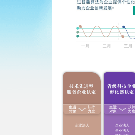
8
月
申报开
Aug
日
一
二
三
四
申请
扶持
申请
扶
1.享受减按15%税率
享受国家级、省级
征收企业所得税
对象
力度
化器
对象
房产税、城镇
力
26
27
28
29
30
2.对企业职工教育经
地使用税、增值税
费支出，不超过工资
税收优惠
薪金总额8%的部分，
2
3
4
5
6
企业法人
企业法人
准予在计算应
纳税所
事业法人
得额时扣除
；超过部
分，准予在以后纳税