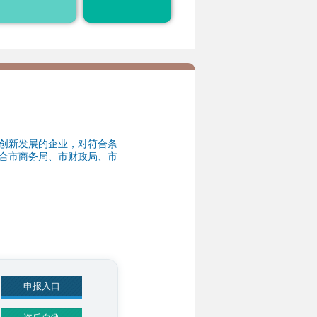
税、投融资、空间落
地、市场开拓等方面
31
申报入口
资质自测
31
申报入口
资质自测
31
创新发展的企业，对符合条
合市商务局、市财政局、市
申报入口