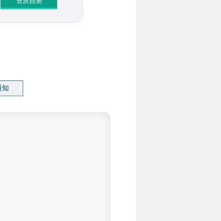
资质自测
通知