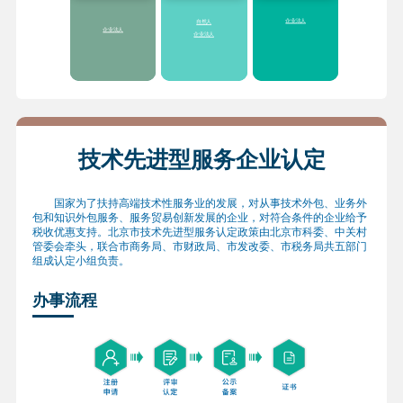
过50万元
的服务业绩，给予
财
准）
政科技经费支持
2.享受提供“
一业一
2.享受各区(县)对市级
企业法人
自然人
策
”、分类支持“专精
企业研发机构创新发
企业法人
企业法人
特新”专项服务包，服
展的配套扶持政策
务内容主要涉及财
3.符合条件的研发机
税、投融资、空间落
构采购国产设备，按
地、市场开拓等方面
照《研发机构采购国
产设备增值税退税管
理办法》
全额退还增
值税
技术先进型服务企业认定
国家为了扶持高端技术性服务业的发展，对从事技术外包、业务外
包和知识外包服务、服务贸易创新发展的企业，对符合条件的企业给予
税收优惠支持。北京市技术先进型服务认定政策由北京市科委、中关村
管委会牵头，联合市商务局、市财政局、市发改委、市税务局共五部门
组成认定小组负责。
办事流程