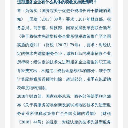
进型服务企业有什么具体的税收支持政策吗？
小企业，需提供两个会计年度（2023 年-2024 年）的
答：为落实《国务院关于促进外资增长若干措施的通
财务审计报告（含资产负债表、利润及利润分配表、
知》（国发〔2017〕39号）要求，2017年财政部、税
现金流量表、附注等）。现对中介机构条件、研发费
务总局、商务部、科技部、国家发展改革委联合颁布
用内容等认定标准做进一步明确要求如下：
《关于将技术先进型服务企业所得税政策推广至全国
1.中介机构条件。出具财务审计报告或研发专项审
实施的通知》（财税〔2017〕79号），要求：对经认
计报告的中介机构应同时符合以下条件：
定的技术先进型服务企业，减按15%的税率征收企业
（1）具备独立执业资格，成立三年以上，近三年
所得税；经认定的技术先进型服务企业发生的职工教
内无不良记录。
育经费支出，不超过工资薪金总额8%的部分，准予在
（2）承担认定工作当年的注册会计师或税务师人
计算应纳税所得额时扣除；超过部分，准予在以后纳
数占职工全年月平均人数的比例不低于 30%，全年月
税年度结转扣除。
平均在职职工人数在 20 人以上。
2018年财政部、国家税务总局、商务部等部委联合颁
（3）中介机构负有诚信及合规义务，在审核过程
布《关于将服务贸易创新发展试点地区技术先进型服
发现中介机构存在为被审计企业编造或伪造事由，出
务企业所得税政策推广至全国实施的通知》（财税
具虚假或不实的审计报告等违法违规情形的，将把问
〔2018〕44号）的规定，对经认定的技术先进型服务
题线索移送相关监管部门依法处理。