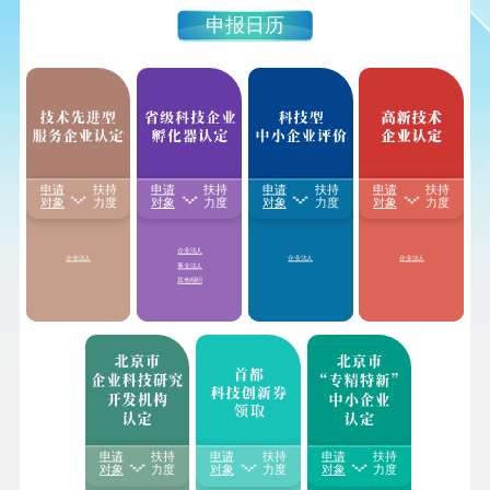
申报日历
申请
扶持
申请
扶持
申请
扶持
申请
扶持
享受国家级、省级孵
1.颁发“
高新技术企业
1.享受减按15%税率征
1.享受
研发费用
加计
对象
力度
对象
力度
对象
力度
对象
力度
化器
房产税、城镇土
证书
”
收企业所得税
扣除比例最高至
100%
地使用税、增值税
等
2.享受减按
15%税率征
2.对企业职工教育经
2.享受延长亏损结转
税收优惠
收企业所得税
费支出，不超过工资
年限
3.享受延长亏损结转
薪金总额8%的部分，
3.国家重点研发计划
年限
企业法人
准予在计算应
纳税所
重点专项中，单独的
企业法人
企业法人
企业法人
4.获得积分落户加分
得额时扣除
；超过部
预算资助
科技型中小
事业法人
分，准予在以后纳税
企业研发活动
其他组织
年度结转扣除
4.获得积分落户加分
申请
扶持
申请
扶持
申请
扶持
每家中小微企业及创
1.享受给予一次性
20-
对象
力度
对象
力度
对象
力度
业团队每年可领取的
1.根据可开放的科技
50万奖补金额
（以各
科技创新券额度
不超
资源量以及对外提供
地方具体奖补金额为