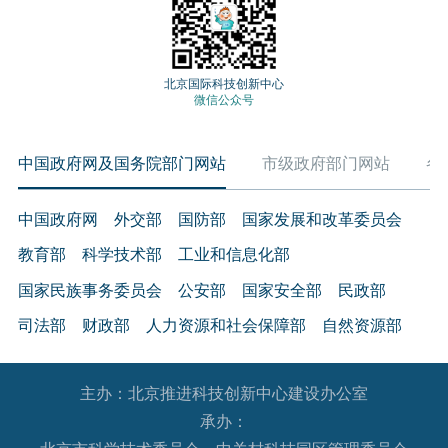
外观的设计、机械结构和电路设计等服务。
5.知识产权跨境许可与转让
以专利、版权、商标等为载体的技术贸易。知识产权
北京国际科技创新中心
微信公众号
跨境许可是指授权境外机构有偿使用专利、版权和商
标等；知识产权跨境转让是指将专利、版权和商标等
中国政府网及国务院部门网站
市级政府部门网站
各
知识产权售卖给境外机构。
（三）文化技术服务
中国政府网
外交部
国防部
国家发展和改革委员会
6.文化产品数字制作及相关服务
教育部
科学技术部
工业和信息化部
采用数字技术对舞台剧目、音乐、美术、文物、非物
质文化遗产、文献资源等文化内容以及各种出版物进
国家民族事务委员会
公安部
国家安全部
民政部
行数字化转化和开发，为各种显示终端提供内容，以
司法部
财政部
人力资源和社会保障部
自然资源部
及采用数字技术传播、经营文化产品等相关服务。
生态环境部
住房和城乡建设部
交通运输部
水利部
7.文化产品的对外翻译、配音及制作服务
主办：北京推进科技创新中心建设办公室
农业农村部
商务部
文化和旅游部
将本国文化产品翻译或配音成其他国家语言，将其他
承办：
国家卫生健康委员会
退役军人事务部
应急管理部
国家文化产品翻译或配音成本国语言以及与其相关的