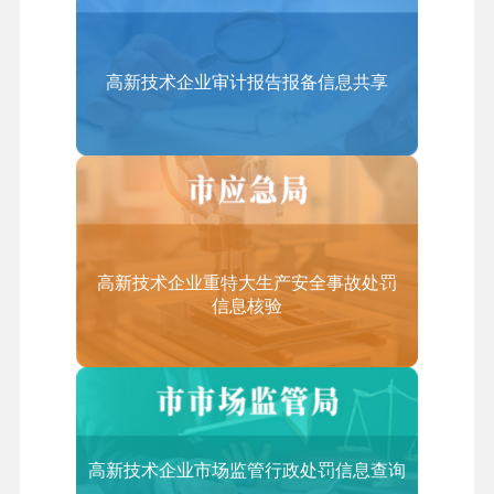
（三）具有大专以上学历的员工占企业职工总数的5
不收费
0%以上；
五、咨询电话
（四）从事《技术先进型服务业务认定范围（试
高新技术企业审计报告报备信息共享
(010)88827113
行）》中的技术先进型服务业务取得的收入占企业当
年总收入的50%以上；
（五）从事离岸服务外包业务取得的收入不低于企业
当年总收入的35%。
3.技术先进型服务业务认定范围包括哪些领域？
高新技术企业重特大生产安全事故处罚
信息核验
答：技术先进型服务业务领域范围（含服务贸易类）
的类别和适用范围如下（详见：《技术先进型服务业
务认定范围（试行）》）：
一、信息技术外包服务（ITO）
1.软件研发及外包
高新技术企业市场监管行政处罚信息查询
软件研发及开服务、软件技术服务