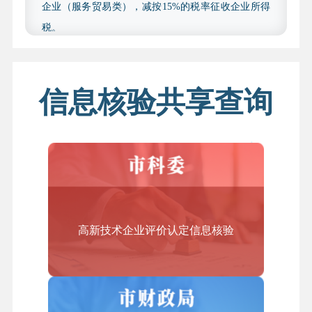
企业（服务贸易类），减按15%的税率征收企业所得
2.研发费用内容。经具有上述资质的中介机构鉴证
税。
的企业财务审计报告中列示研发费用的，须提供相应
结合上述文件要求，我市制定了《北京市技术先进型
会计年（2023 年和 2024 年）的财务审计报告；未列示
服务企业认定管理办法（2019年修订）》，规定企业
研发费用的，须提供经具有上述资质的中介机构出具
获得技术先进型服务企业资质认定后，资格有效期为
信息核验共享查询
的研发费用专项审计报告，包括以下几类：研发费用
自认定当年起3个自然年度，期满后重新申请认定，
加计扣除专项审计报告、用于国高新技术企业认定的
符合条件的企业在有效期内可以享受税收优惠政策。
研发费用专项审计报告、或依照《高新技术企业认定
管理工作指引》（国科发火〔2016〕195 号）中研发费
2.哪些企业可以申请认定技术先进型服务企业？
用有关要求制定的、用于专精特新申报的专项审计报
答：企业申请认定技术先进型服务企业，必须同时符
告（2023 年、2024 年度用于专精特新申报的专项审计
合以下条件：
报告应在“注册会计师行业统一监管平台”完成备案并赋
高新技术企业评价认定信息核验
（一）在本市行政区域内注册的法人企业；
予验证码）；财务审计报告中已列示研发费用，但另
（二）从事《技术先进型服务业务认定范围（试
提供上述研发费用专项审计报告的，可优先采用上述
行）》中的一种或多种技术先进型服务业务，采用先
专项审计报告。
进技术或具备较强的研发能力；
四、收费依据及标准