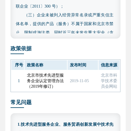
联企业〔2011〕300 号）；
（三）企业未被列入经营异常名录或严重失信主
体名单，提供的产品（服务）不属于国家和北京市禁
止、限制或淘汰类，同时近三年未发生重大安全（含
网络安全、数据安全）、质量、环境污染等事故以及
政策依据
偷漏税等违法违规行为；
（四）满足所申报类型的企业评价及认定标准；
序号
政策名称
发布时间
信息来源
（五）2022 年、2023 年和 2024 年三个会计年度
北京市技术先进型服
北京市科
的财务审计报告均应在财政部“注册会计师行业统一监
1
务企业认定管理办法
2019-11-05
学技术委
管平台”完成备案，审计报告应赋予验证码。
（2019年修订）
员会网站
（六）研发费用直通车条件认定标准。《北京市
常见问题
优质中小企业梯度培育管理实施细则（2025 年修订
版）》规定，企业近两年研发费用总额均值在 1000 万
元以上可作为专精特新中小企业认定直通车的条件之
1.技术先进型服务企业、服务贸易创新发展中技术先
一。拟通过此项直通车条件申报专精特新的创新型中