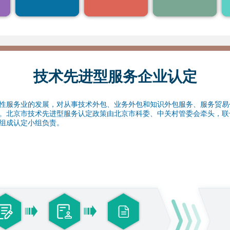
14
15
企业研发活动
构采购国产设备，按
4.获得积分落户加分
照《研发机构采购国
1
产设备增值税退税管
21
22
北京市企业科技研究开发机构认定
理办法》
(1.1-12.31)
全额退还增
值税
28
29
1
北京市“专精特新”中小企业认定
(1.1-12.31)
4
5
技术先进型服务企业认定
1
服务业的发展，对从事技术外包、业务外包和知识外包服务、服务贸易
。北京市技术先进型服务认定政策由北京市科委、中关村管委会牵头，联
组成认定小组负责。