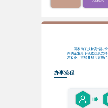
其他组织
9
10
11
12
13
年度结转扣除
16
17
18
19
20
23
24
25
26
27
30
31
1
2
3
国家为了扶持高端技术性
件的企业给予税收优惠支持
发改委、市税务局共五部门
办事流程