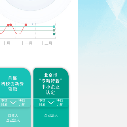
申报入口
资质自测
31
申报入口
资质自测
申请
扶持
申请
扶持
每家中小微企业及创
1.享受给予一次性
20-
业团队每年可领取的
对象
力度
50万奖补金额
对象
（以各
力度
科技创新券额度
不超
地方具体奖补金额为
50万元
准）
31
自然人
企业法人
2.享受提供“
一业一
策
”、分类支持“专精
企业法人
申报入口
资质自测
特新”专项服务包，
服务内容主要涉及财