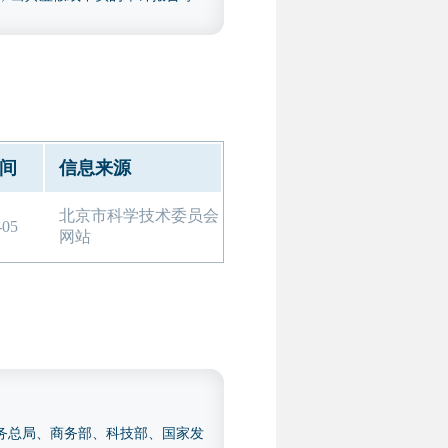
会计年（2023 年和 2024
报告，包括以下几类：研发费用
认定管理工作指引》（国科发火
 年度用于专精特新申报的专项审计
间
信息来源
，但另提供上述研发费用专项审计
北京市科学技术委员会
-05
网站
税务总局、商务部、科技部、国家发