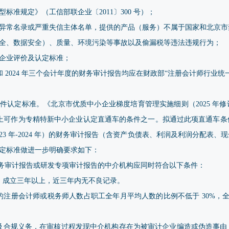
标准规定》（工信部联企业〔2011〕300 号）；
异常名录或严重失信主体名单，提供的产品（服务）不属于国家和北京市
全、数据安全）、质量、环境污染等事故以及偷漏税等违法违规行为；
企业评价及认定标准；
3 年和 2024 年三个会计年度的财务审计报告均应在财政部“注册会计师行
件认定标准。《北京市优质中小企业梯度培育管理实施细则（2025 年
万元以上可作为专精特新中小企业认定直通车的条件之一。拟通过此项直通车
23 年-2024 年）的财务审计报告（含资产负债表、利润及利润分配表
定标准做进一步明确要求如下：
财务审计报告或研发专项审计报告的中介机构应同时符合以下条件：
，成立三年以上，近三年内无不良记录。
的注册会计师或税务师人数占职工全年月平均人数的比例不低于 30%，全年
及合规义务，在审核过程发现中介机构存在为被审计企业编造或伪造事由