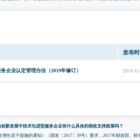
索移送相关监管部门依法处理。
上述资质的中介机构鉴证的企业财务审计报告中列示研发费用的，须提供相应
研发费用的，须提供经具有上述资质的中介机构出具的研发费用专项审计
于国高新技术企业认定的研发费用专项审计报告、或依照《高新技术企业
费用有关要求制定的、用于专精特新申报的专项审计报告（2023 年、2024
发布时
一监管平台”完成备案并赋予验证码）；财务审计报告中已列示研发费用
审计报告。
务企业认定管理办法（2019年修订）
2019-11
贸易创新发展中技术先进型服务企业有什么具体的税收支持政策吗？
增长若干措施的通知》（国发〔2017〕39号）要求，2017年财政部、