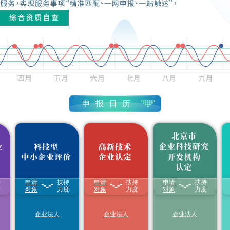
申报日历
高新技术企业认定
(4.3-11.17)
始
申报结束
1
五
六
科技型中小企业评价
(3.3-9.30)
持
申请
扶持
申请
扶持
申请
扶持
孵
1.享受
研发费用
加计
1.颁发“
高新技术企业
1.根据可开放的科技
土
度
扣除比例最高至
对象
力度
证书
对象
”
力度
资源量以及对外提供
对象
力度
31
1
等
100%
2.享受减按
15%税率
的服务业绩，给予
财
2.享受延长亏损结转
征收企业所得税
政科技经费支持
过
1
年限
3.享受延长亏损结转
2.享受各区(县)对市
7
8
企业法人
企业法人
企业法人
3.国家重点研发计划
年限
级企业研发机构创新
首都科技创新券领取
(1.1-12.31)
重点专项中，单独的
4.获得积分落户加分
发展的配套扶持政策
预算资助
科技型中小
3.符合条件的研发机