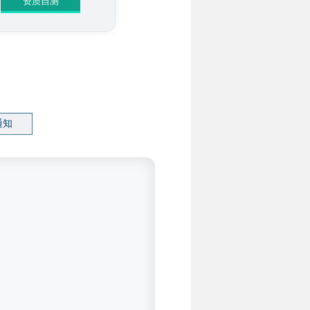
资质自测
通知