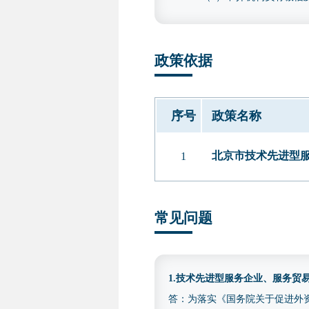
违法违规情形的，将把问题线
2.研发费用内容。经具有
政策依据
年）的财务审计报告；未列示
加计扣除专项审计报告、用
〔2016〕195 号）中研发
序号
政策名称
报告应在“注册会计师行业统
报告的，可优先采用上述专项
北京市技术先进型服
1
四、收费依据及标准
不收费
五、咨询电话
常见问题
(010)88827113
1.技术先进型服务企业、服务
答：为落实《国务院关于促进外资