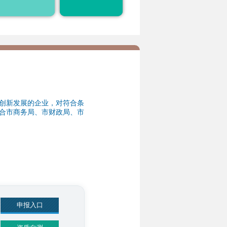
税、投融资、空间落
地、市场开拓等方面
31
申报入口
资质自测
31
申报入口
资质自测
31
创新发展的企业，对符合条
合市商务局、市财政局、市
申报入口