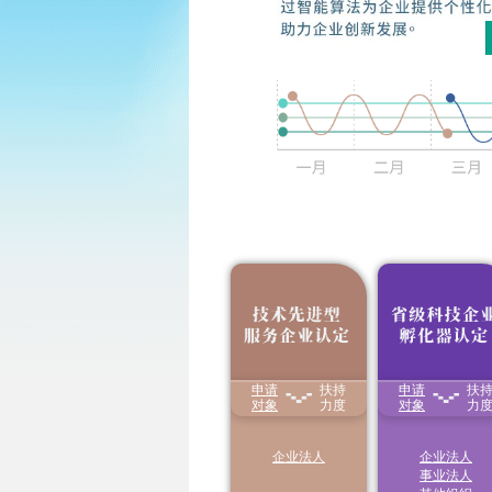
8
月
申报开
Aug
日
一
二
三
四
申请
扶持
申请
扶
1.享受减按15%税率
享受国家级、省级
征收企业所得税
对象
力度
化器
对象
房产税、城镇
力
26
27
28
29
30
2.对企业职工教育经
地使用税、增值税
费支出，不超过工资
税收优惠
薪金总额8%的部分，
2
3
4
5
6
企业法人
企业法人
准予在计算应
纳税所
事业法人
得额时扣除
；超过部
分，准予在以后纳税