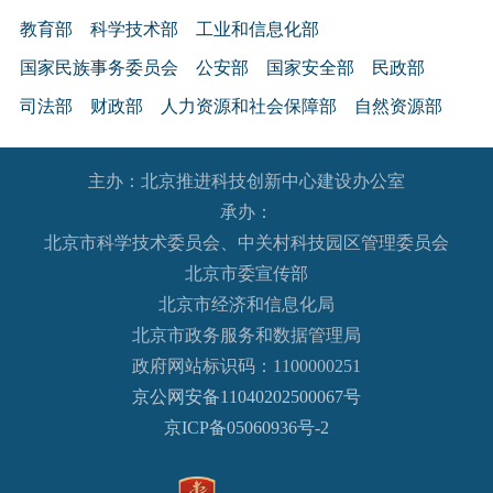
教育部
科学技术部
工业和信息化部
国家民族事务委员会
公安部
国家安全部
民政部
司法部
财政部
人力资源和社会保障部
自然资源部
生态环境部
住房和城乡建设部
交通运输部
水利部
主办：北京推进科技创新中心建设办公室
农业农村部
商务部
文化和旅游部
承办：
国家卫生健康委员会
退役军人事务部
应急管理部
北京市科学技术委员会、中关村科技园区管理委员会
人民银行
审计署
国家语言文字工作委员会
北京市委宣传部
国家外国专家局
国家航天局
国家原子能机构
北京市经济和信息化局
北京市政务服务和数据管理局
国家海洋局
国家核安全局
政府网站标识码：1100000251
国务院国有资产监督管理委员会
海关总署
京公网安备11040202500067号
国家税务总局
国家市场监督管理总局
京ICP备05060936号-2
国家广播电视总局
国家体育总局
国家统计局