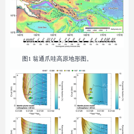
图1 翁通爪哇高原地形图。