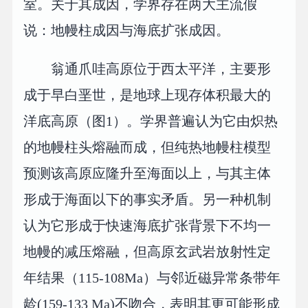
室。关于其成因，学界存在两大主流假
说：地幔柱成因与海底扩张成因。
翁通爪哇高原位于西太平洋，主要形
成于早白垩世，是地球上现存体积最大的
洋底高原（图1）。学界普遍认为它由炽热
的地幔柱头熔融而成，但纯热地幔柱模型
预测该高原应隆升至海面以上，与其主体
形成于海面以下的事实矛盾。另一种机制
认为它形成于快速海底扩张背景下不均一
地幔的减压熔融，但高原玄武岩放射性定
年结果（115-108Ma）与邻近磁异常条带年
龄(159-133 Ma)不吻合，表明其更可能形成