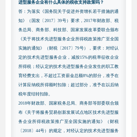
进型服务企业有什么具体的税收支持政策吗？
小企业，需提供两个会计年度（2023 年-2024 年）的
答：为落实《国务院关于促进外资增长若干措施的通
财务审计报告（含资产负债表、利润及利润分配表、
知》（国发〔2017〕39号）要求，2017年财政部、税
现金流量表、附注等）。现对中介机构条件、研发费
务总局、商务部、科技部、国家发展改革委联合颁布
用内容等认定标准做进一步明确要求如下：
《关于将技术先进型服务企业所得税政策推广至全国
1.中介机构条件。出具财务审计报告或研发专项审
实施的通知》（财税〔2017〕79号），要求：对经认
计报告的中介机构应同时符合以下条件：
定的技术先进型服务企业，减按15%的税率征收企业
（1）具备独立执业资格，成立三年以上，近三年
所得税；经认定的技术先进型服务企业发生的职工教
内无不良记录。
育经费支出，不超过工资薪金总额8%的部分，准予在
（2）承担认定工作当年的注册会计师或税务师人
计算应纳税所得额时扣除；超过部分，准予在以后纳
数占职工全年月平均人数的比例不低于 30%，全年月
税年度结转扣除。
平均在职职工人数在 20 人以上。
2018年财政部、国家税务总局、商务部等部委联合颁
（3）中介机构负有诚信及合规义务，在审核过程
布《关于将服务贸易创新发展试点地区技术先进型服
发现中介机构存在为被审计企业编造或伪造事由，出
务企业所得税政策推广至全国实施的通知》（财税
具虚假或不实的审计报告等违法违规情形的，将把问
〔2018〕44号）的规定，对经认定的技术先进型服务
题线索移送相关监管部门依法处理。