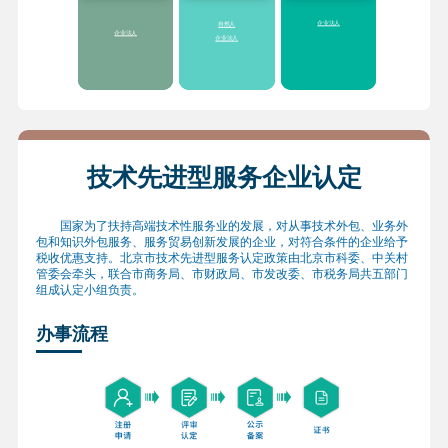
过50万元
的服务业绩，给予
财
准）
政科技经费支持
2.享受提供“
一业一
2.享受各区(县)对市级
企业法人
自然人
策
”、分类支持“专精
企业研发机构创新发
企业法人
企业法人
特新”专项服务包，服
展的配套扶持政策
务内容主要涉及财
3.符合条件的研发机
税、投融资、空间落
构采购国产设备，按
地、市场开拓等方面
照《研发机构采购国
产设备增值税退税管
理办法》
全额退还增
值税
技术先进型服务企业认定
国家为了扶持高端技术性服务业的发展，对从事技术外包、业务外
包和知识外包服务、服务贸易创新发展的企业，对符合条件的企业给予
税收优惠支持。北京市技术先进型服务认定政策由北京市科委、中关村
管委会牵头，联合市商务局、市财政局、市发改委、市税务局共五部门
组成认定小组负责。
办事流程