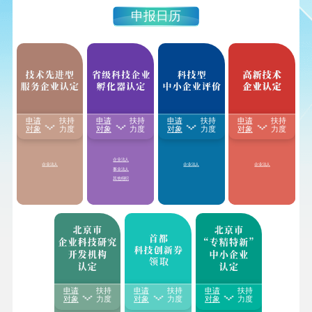
申报日历
申请
扶持
申请
扶持
申请
扶持
申请
扶持
享受国家级、省级孵
1.颁发“
高新技术企业
1.享受减按15%税率征
1.享受
研发费用
加计
对象
力度
对象
力度
对象
力度
对象
力度
化器
房产税、城镇土
证书
”
收企业所得税
扣除比例最高至
100%
地使用税、增值税
等
2.享受减按
15%税率征
2.对企业职工教育经
2.享受延长亏损结转
税收优惠
收企业所得税
费支出，不超过工资
年限
3.享受延长亏损结转
薪金总额8%的部分，
3.国家重点研发计划
年限
企业法人
准予在计算应
纳税所
重点专项中，单独的
企业法人
企业法人
企业法人
4.获得积分落户加分
得额时扣除
；超过部
预算资助
科技型中小
事业法人
分，准予在以后纳税
企业研发活动
其他组织
年度结转扣除
4.获得积分落户加分
申请
扶持
申请
扶持
申请
扶持
每家中小微企业及创
1.享受给予一次性
20-
对象
力度
对象
力度
对象
力度
业团队每年可领取的
1.根据可开放的科技
50万奖补金额
（以各
科技创新券额度
不超
资源量以及对外提供
地方具体奖补金额为