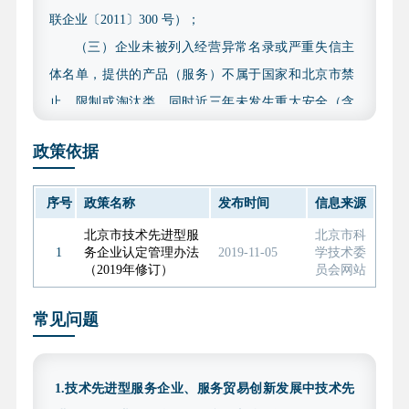
联企业〔2011〕300 号）；
（三）企业未被列入经营异常名录或严重失信主
体名单，提供的产品（服务）不属于国家和北京市禁
止、限制或淘汰类，同时近三年未发生重大安全（含
网络安全、数据安全）、质量、环境污染等事故以及
政策依据
偷漏税等违法违规行为；
（四）满足所申报类型的企业评价及认定标准；
序号
政策名称
发布时间
信息来源
（五）2022 年、2023 年和 2024 年三个会计年度
北京市技术先进型服
北京市科
的财务审计报告均应在财政部“注册会计师行业统一监
1
务企业认定管理办法
2019-11-05
学技术委
管平台”完成备案，审计报告应赋予验证码。
（2019年修订）
员会网站
（六）研发费用直通车条件认定标准。《北京市
常见问题
优质中小企业梯度培育管理实施细则（2025 年修订
版）》规定，企业近两年研发费用总额均值在 1000 万
元以上可作为专精特新中小企业认定直通车的条件之
1.技术先进型服务企业、服务贸易创新发展中技术先
一。拟通过此项直通车条件申报专精特新的创新型中