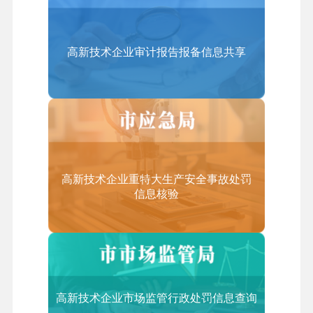
（三）具有大专以上学历的员工占企业职工总数的5
不收费
0%以上；
五、咨询电话
（四）从事《技术先进型服务业务认定范围（试
高新技术企业审计报告报备信息共享
(010)88827113
行）》中的技术先进型服务业务取得的收入占企业当
年总收入的50%以上；
（五）从事离岸服务外包业务取得的收入不低于企业
当年总收入的35%。
3.技术先进型服务业务认定范围包括哪些领域？
高新技术企业重特大生产安全事故处罚
信息核验
答：技术先进型服务业务领域范围（含服务贸易类）
的类别和适用范围如下（详见：《技术先进型服务业
务认定范围（试行）》）：
一、信息技术外包服务（ITO）
1.软件研发及外包
高新技术企业市场监管行政处罚信息查询
软件研发及开服务、软件技术服务