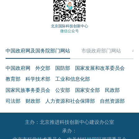
外观的设计、机械结构和电路设计等服务。
5.知识产权跨境许可与转让
以专利、版权、商标等为载体的技术贸易。知识产权
北京国际科技创新中心
微信公众号
跨境许可是指授权境外机构有偿使用专利、版权和商
标等；知识产权跨境转让是指将专利、版权和商标等
中国政府网及国务院部门网站
市级政府部门网站
各
知识产权售卖给境外机构。
（三）文化技术服务
中国政府网
外交部
国防部
国家发展和改革委员会
6.文化产品数字制作及相关服务
教育部
科学技术部
工业和信息化部
采用数字技术对舞台剧目、音乐、美术、文物、非物
质文化遗产、文献资源等文化内容以及各种出版物进
国家民族事务委员会
公安部
国家安全部
民政部
行数字化转化和开发，为各种显示终端提供内容，以
司法部
财政部
人力资源和社会保障部
自然资源部
及采用数字技术传播、经营文化产品等相关服务。
生态环境部
住房和城乡建设部
交通运输部
水利部
7.文化产品的对外翻译、配音及制作服务
主办：北京推进科技创新中心建设办公室
农业农村部
商务部
文化和旅游部
将本国文化产品翻译或配音成其他国家语言，将其他
承办：
国家卫生健康委员会
退役军人事务部
应急管理部
国家文化产品翻译或配音成本国语言以及与其相关的