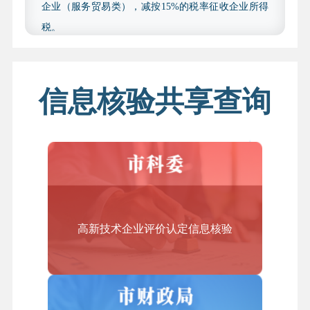
企业（服务贸易类），减按15%的税率征收企业所得
2.研发费用内容。经具有上述资质的中介机构鉴证
税。
的企业财务审计报告中列示研发费用的，须提供相应
结合上述文件要求，我市制定了《北京市技术先进型
会计年（2023 年和 2024 年）的财务审计报告；未列示
服务企业认定管理办法（2019年修订）》，规定企业
研发费用的，须提供经具有上述资质的中介机构出具
获得技术先进型服务企业资质认定后，资格有效期为
信息核验共享查询
的研发费用专项审计报告，包括以下几类：研发费用
自认定当年起3个自然年度，期满后重新申请认定，
加计扣除专项审计报告、用于国高新技术企业认定的
符合条件的企业在有效期内可以享受税收优惠政策。
研发费用专项审计报告、或依照《高新技术企业认定
管理工作指引》（国科发火〔2016〕195 号）中研发费
2.哪些企业可以申请认定技术先进型服务企业？
用有关要求制定的、用于专精特新申报的专项审计报
答：企业申请认定技术先进型服务企业，必须同时符
告（2023 年、2024 年度用于专精特新申报的专项审计
合以下条件：
报告应在“注册会计师行业统一监管平台”完成备案并赋
高新技术企业评价认定信息核验
（一）在本市行政区域内注册的法人企业；
予验证码）；财务审计报告中已列示研发费用，但另
（二）从事《技术先进型服务业务认定范围（试
提供上述研发费用专项审计报告的，可优先采用上述
行）》中的一种或多种技术先进型服务业务，采用先
专项审计报告。
进技术或具备较强的研发能力；
四、收费依据及标准