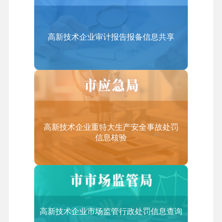
（三）具有大专以上学历的员工占企业职工总数的5
不收费
0%以上；
五、咨询电话
（四）从事《技术先进型服务业务认定范围（试
高新技术企业审计报告报备信息共享
(010)88827113
行）》中的技术先进型服务业务取得的收入占企业当
年总收入的50%以上；
（五）从事离岸服务外包业务取得的收入不低于企业
当年总收入的35%。
3.技术先进型服务业务认定范围包括哪些领域？
高新技术企业重特大生产安全事故处罚
信息核验
答：技术先进型服务业务领域范围（含服务贸易类）
的类别和适用范围如下（详见：《技术先进型服务业
务认定范围（试行）》）：
一、信息技术外包服务（ITO）
1.软件研发及外包
高新技术企业市场监管行政处罚信息查询
软件研发及开服务、软件技术服务