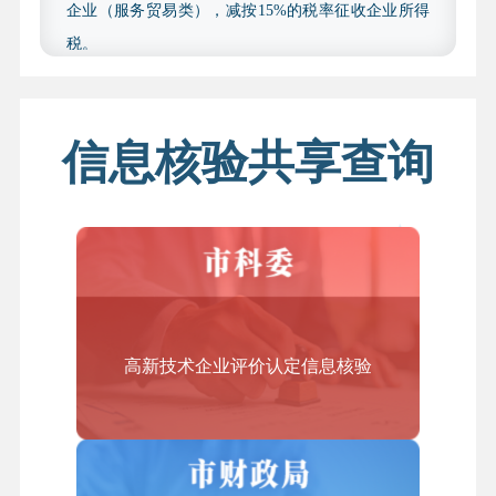
企业（服务贸易类），减按15%的税率征收企业所得
2.研发费用内容。经具有上述资质的中介机构鉴证
税。
的企业财务审计报告中列示研发费用的，须提供相应
结合上述文件要求，我市制定了《北京市技术先进型
会计年（2023 年和 2024 年）的财务审计报告；未列示
服务企业认定管理办法（2019年修订）》，规定企业
研发费用的，须提供经具有上述资质的中介机构出具
获得技术先进型服务企业资质认定后，资格有效期为
信息核验共享查询
的研发费用专项审计报告，包括以下几类：研发费用
自认定当年起3个自然年度，期满后重新申请认定，
加计扣除专项审计报告、用于国高新技术企业认定的
符合条件的企业在有效期内可以享受税收优惠政策。
研发费用专项审计报告、或依照《高新技术企业认定
管理工作指引》（国科发火〔2016〕195 号）中研发费
2.哪些企业可以申请认定技术先进型服务企业？
用有关要求制定的、用于专精特新申报的专项审计报
答：企业申请认定技术先进型服务企业，必须同时符
告（2023 年、2024 年度用于专精特新申报的专项审计
合以下条件：
报告应在“注册会计师行业统一监管平台”完成备案并赋
高新技术企业评价认定信息核验
（一）在本市行政区域内注册的法人企业；
予验证码）；财务审计报告中已列示研发费用，但另
（二）从事《技术先进型服务业务认定范围（试
提供上述研发费用专项审计报告的，可优先采用上述
行）》中的一种或多种技术先进型服务业务，采用先
专项审计报告。
进技术或具备较强的研发能力；
四、收费依据及标准