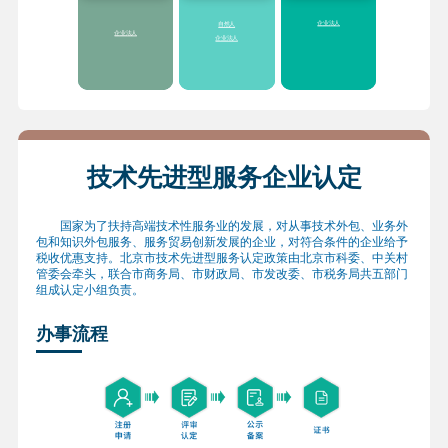
过50万元
的服务业绩，给予
财
准）
政科技经费支持
2.享受提供“
一业一
2.享受各区(县)对市级
企业法人
自然人
策
”、分类支持“专精
企业研发机构创新发
企业法人
企业法人
特新”专项服务包，服
展的配套扶持政策
务内容主要涉及财
3.符合条件的研发机
税、投融资、空间落
构采购国产设备，按
地、市场开拓等方面
照《研发机构采购国
产设备增值税退税管
理办法》
全额退还增
值税
技术先进型服务企业认定
国家为了扶持高端技术性服务业的发展，对从事技术外包、业务外
包和知识外包服务、服务贸易创新发展的企业，对符合条件的企业给予
税收优惠支持。北京市技术先进型服务认定政策由北京市科委、中关村
管委会牵头，联合市商务局、市财政局、市发改委、市税务局共五部门
组成认定小组负责。
办事流程