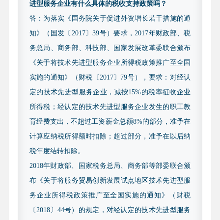
进型服务企业有什么具体的税收支持政策吗？
小企业，需提供两个会计年度（2023 年-2024 年）的
答：为落实《国务院关于促进外资增长若干措施的通
财务审计报告（含资产负债表、利润及利润分配表、
知》（国发〔2017〕39号）要求，2017年财政部、税
现金流量表、附注等）。现对中介机构条件、研发费
务总局、商务部、科技部、国家发展改革委联合颁布
用内容等认定标准做进一步明确要求如下：
《关于将技术先进型服务企业所得税政策推广至全国
1.中介机构条件。出具财务审计报告或研发专项审
实施的通知》（财税〔2017〕79号），要求：对经认
计报告的中介机构应同时符合以下条件：
定的技术先进型服务企业，减按15%的税率征收企业
（1）具备独立执业资格，成立三年以上，近三年
所得税；经认定的技术先进型服务企业发生的职工教
内无不良记录。
育经费支出，不超过工资薪金总额8%的部分，准予在
（2）承担认定工作当年的注册会计师或税务师人
计算应纳税所得额时扣除；超过部分，准予在以后纳
数占职工全年月平均人数的比例不低于 30%，全年月
税年度结转扣除。
平均在职职工人数在 20 人以上。
2018年财政部、国家税务总局、商务部等部委联合颁
（3）中介机构负有诚信及合规义务，在审核过程
布《关于将服务贸易创新发展试点地区技术先进型服
发现中介机构存在为被审计企业编造或伪造事由，出
务企业所得税政策推广至全国实施的通知》（财税
具虚假或不实的审计报告等违法违规情形的，将把问
〔2018〕44号）的规定，对经认定的技术先进型服务
题线索移送相关监管部门依法处理。