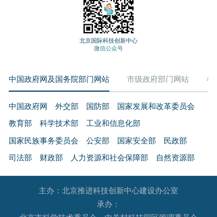
外观的设计、机械结构和电路设计等服务。
5.知识产权跨境许可与转让
以专利、版权、商标等为载体的技术贸易。知识产权
北京国际科技创新中心
微信公众号
跨境许可是指授权境外机构有偿使用专利、版权和商
标等；知识产权跨境转让是指将专利、版权和商标等
中国政府网及国务院部门网站
市级政府部门网站
各
知识产权售卖给境外机构。
（三）文化技术服务
中国政府网
外交部
国防部
国家发展和改革委员会
6.文化产品数字制作及相关服务
教育部
科学技术部
工业和信息化部
采用数字技术对舞台剧目、音乐、美术、文物、非物
质文化遗产、文献资源等文化内容以及各种出版物进
国家民族事务委员会
公安部
国家安全部
民政部
行数字化转化和开发，为各种显示终端提供内容，以
司法部
财政部
人力资源和社会保障部
自然资源部
及采用数字技术传播、经营文化产品等相关服务。
生态环境部
住房和城乡建设部
交通运输部
水利部
7.文化产品的对外翻译、配音及制作服务
主办：北京推进科技创新中心建设办公室
农业农村部
商务部
文化和旅游部
将本国文化产品翻译或配音成其他国家语言，将其他
承办：
国家卫生健康委员会
退役军人事务部
应急管理部
国家文化产品翻译或配音成本国语言以及与其相关的