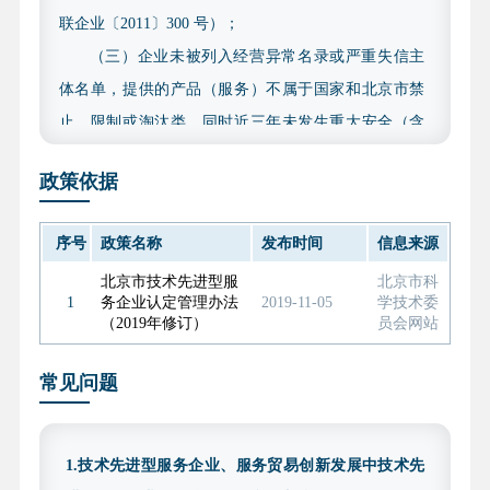
联企业〔2011〕300 号）；
（三）企业未被列入经营异常名录或严重失信主
体名单，提供的产品（服务）不属于国家和北京市禁
止、限制或淘汰类，同时近三年未发生重大安全（含
网络安全、数据安全）、质量、环境污染等事故以及
政策依据
偷漏税等违法违规行为；
（四）满足所申报类型的企业评价及认定标准；
序号
政策名称
发布时间
信息来源
（五）2022 年、2023 年和 2024 年三个会计年度
北京市技术先进型服
北京市科
的财务审计报告均应在财政部“注册会计师行业统一监
1
务企业认定管理办法
2019-11-05
学技术委
管平台”完成备案，审计报告应赋予验证码。
（2019年修订）
员会网站
（六）研发费用直通车条件认定标准。《北京市
常见问题
优质中小企业梯度培育管理实施细则（2025 年修订
版）》规定，企业近两年研发费用总额均值在 1000 万
元以上可作为专精特新中小企业认定直通车的条件之
1.技术先进型服务企业、服务贸易创新发展中技术先
一。拟通过此项直通车条件申报专精特新的创新型中