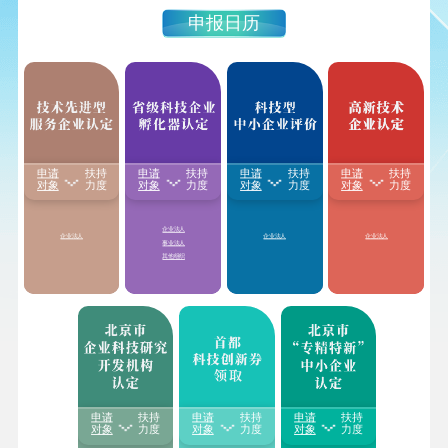
申报日历
申请
扶持
申请
扶持
申请
扶持
申请
扶持
享受国家级、省级孵
1.颁发“
高新技术企业
1.享受减按15%税率征
1.享受
研发费用
加计
对象
力度
对象
力度
对象
力度
对象
力度
化器
房产税、城镇土
证书
”
收企业所得税
扣除比例最高至
100%
地使用税、增值税
等
2.享受减按
15%税率征
2.对企业职工教育经
2.享受延长亏损结转
税收优惠
收企业所得税
费支出，不超过工资
年限
3.享受延长亏损结转
薪金总额8%的部分，
3.国家重点研发计划
年限
企业法人
准予在计算应
纳税所
重点专项中，单独的
企业法人
企业法人
企业法人
4.获得积分落户加分
得额时扣除
；超过部
预算资助
科技型中小
事业法人
分，准予在以后纳税
企业研发活动
其他组织
年度结转扣除
4.获得积分落户加分
申请
扶持
申请
扶持
申请
扶持
每家中小微企业及创
1.享受给予一次性
20-
对象
力度
对象
力度
对象
力度
业团队每年可领取的
1.根据可开放的科技
50万奖补金额
（以各
科技创新券额度
不超
资源量以及对外提供
地方具体奖补金额为