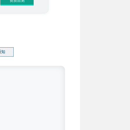
资质自测
通知