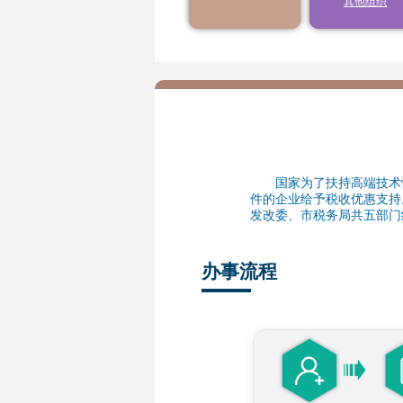
其他组织
9
10
11
12
13
年度结转扣除
16
17
18
19
20
23
24
25
26
27
30
31
1
2
3
国家为了扶持高端技术性
件的企业给予税收优惠支持
发改委、市税务局共五部门
办事流程