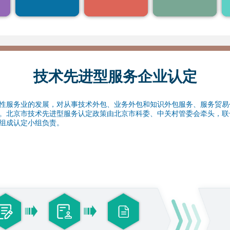
14
15
企业研发活动
构采购国产设备，按
4.获得积分落户加分
照《研发机构采购国
1
产设备增值税退税管
21
22
北京市企业科技研究开发机构认定
理办法》
(1.1-12.31)
全额退还增
值税
28
29
1
北京市“专精特新”中小企业认定
(1.1-12.31)
4
5
技术先进型服务企业认定
1
服务业的发展，对从事技术外包、业务外包和知识外包服务、服务贸易
。北京市技术先进型服务认定政策由北京市科委、中关村管委会牵头，联
组成认定小组负责。