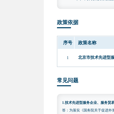
违法违规情形的，将把问题线
2.研发费用内容。经具有
政策依据
年）的财务审计报告；未列示
加计扣除专项审计报告、用
〔2016〕195 号）中研发
序号
政策名称
报告应在“注册会计师行业统
报告的，可优先采用上述专项
北京市技术先进型服
1
四、收费依据及标准
不收费
五、咨询电话
常见问题
(010)88827113
1.技术先进型服务企业、服务
答：为落实《国务院关于促进外资