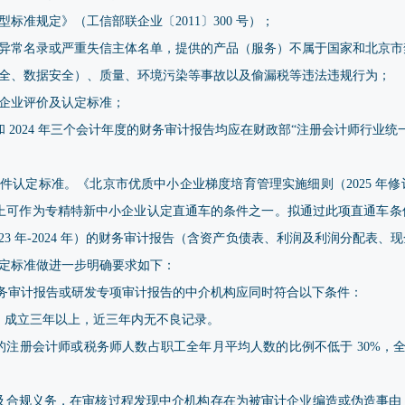
标准规定》（工信部联企业〔2011〕300 号）；
异常名录或严重失信主体名单，提供的产品（服务）不属于国家和北京市
全、数据安全）、质量、环境污染等事故以及偷漏税等违法违规行为；
企业评价及认定标准；
3 年和 2024 年三个会计年度的财务审计报告均应在财政部“注册会计师行
件认定标准。《北京市优质中小企业梯度培育管理实施细则（2025 年
万元以上可作为专精特新中小企业认定直通车的条件之一。拟通过此项直通车
23 年-2024 年）的财务审计报告（含资产负债表、利润及利润分配表
定标准做进一步明确要求如下：
财务审计报告或研发专项审计报告的中介机构应同时符合以下条件：
，成立三年以上，近三年内无不良记录。
的注册会计师或税务师人数占职工全年月平均人数的比例不低于 30%，全年
及合规义务，在审核过程发现中介机构存在为被审计企业编造或伪造事由