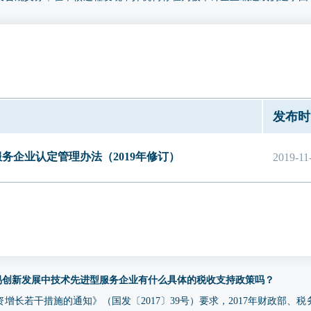
索移送相关监管部门依法处理。
上述资质的中介机构鉴证的企业财务审计报告中列示研发费用的，须提供相应
研发费用的，须提供经具有上述资质的中介机构出具的研发费用专项审计
于国高新技术企业认定的研发费用专项审计报告、或依照《高新技术企业
费用有关要求制定的、用于专精特新申报的专项审计报告（2023 年、2024
发布时
一监管平台”完成备案并赋予验证码）；财务审计报告中已列示研发费用
审计报告。
务企业认定管理办法（2019年修订）
2019-11
贸易创新发展中技术先进型服务企业有什么具体的税收支持政策吗？
增长若干措施的通知》（国发〔2017〕39号）要求，2017年财政部、