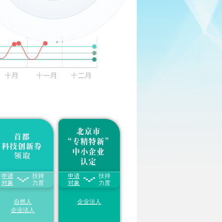
申报入口
资质自测
31
申报入口
资质自测
申请
扶持
申请
扶持
每家中小微企业及创
1.享受给予一次性
20-
业团队每年可领取的
对象
力度
50万奖补金额
对象
（以各
力度
科技创新券额度
不超
地方具体奖补金额为
50万元
准）
31
自然人
企业法人
2.享受提供“
一业一
策
”、分类支持“专精
企业法人
申报入口
资质自测
特新”专项服务包，
服务内容主要涉及财