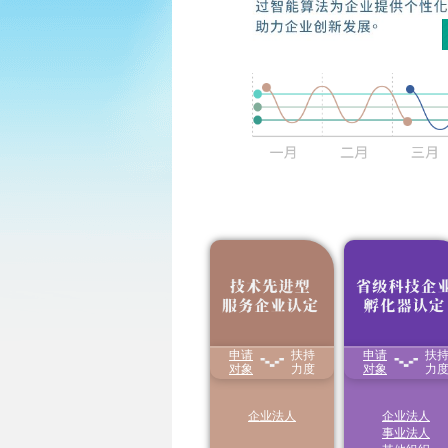
8
月
申报开
Aug
日
一
二
三
四
申请
扶持
申请
扶
1.享受减按15%税率
享受国家级、省级
征收企业所得税
对象
力度
化器
对象
房产税、城镇
力
26
27
28
29
30
2.对企业职工教育经
地使用税、增值税
费支出，不超过工资
税收优惠
薪金总额8%的部分，
2
3
4
5
6
企业法人
企业法人
准予在计算应
纳税所
事业法人
得额时扣除
；超过部
分，准予在以后纳税