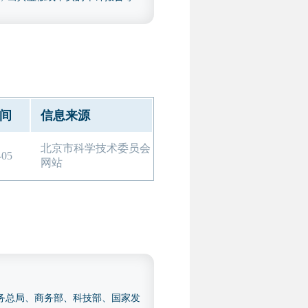
会计年（2023 年和 2024
报告，包括以下几类：研发费用
认定管理工作指引》（国科发火
 年度用于专精特新申报的专项审计
间
信息来源
，但另提供上述研发费用专项审计
北京市科学技术委员会
-05
网站
税务总局、商务部、科技部、国家发