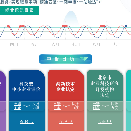
申报日历
高新技术企业认定
(4.3-11.17)
始
申报结束
1
五
六
科技型中小企业评价
(3.3-9.30)
持
申请
扶持
申请
扶持
申请
扶持
孵
1.享受
研发费用
加计
1.颁发“
高新技术企业
1.根据可开放的科技
土
度
扣除比例最高至
对象
力度
证书
对象
”
力度
资源量以及对外提供
对象
力度
31
1
等
100%
2.享受减按
15%税率
的服务业绩，给予
财
2.享受延长亏损结转
征收企业所得税
政科技经费支持
过
1
年限
3.享受延长亏损结转
2.享受各区(县)对市
7
8
企业法人
企业法人
企业法人
3.国家重点研发计划
年限
级企业研发机构创新
首都科技创新券领取
(1.1-12.31)
重点专项中，单独的
4.获得积分落户加分
发展的配套扶持政策
预算资助
科技型中小
3.符合条件的研发机