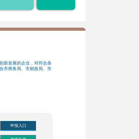
税、投融资、空间落
地、市场开拓等方面
31
申报入口
资质自测
31
申报入口
资质自测
31
创新发展的企业，对符合条
合市商务局、市财政局、市
申报入口