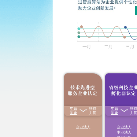
8
月
申报开
Aug
日
一
二
三
四
申请
扶持
申请
扶
1.享受减按15%税率
享受国家级、省级
征收企业所得税
对象
力度
化器
对象
房产税、城镇
力
26
27
28
29
30
2.对企业职工教育经
地使用税、增值税
费支出，不超过工资
税收优惠
薪金总额8%的部分，
2
3
4
5
6
企业法人
企业法人
准予在计算应
纳税所
事业法人
得额时扣除
；超过部
分，准予在以后纳税