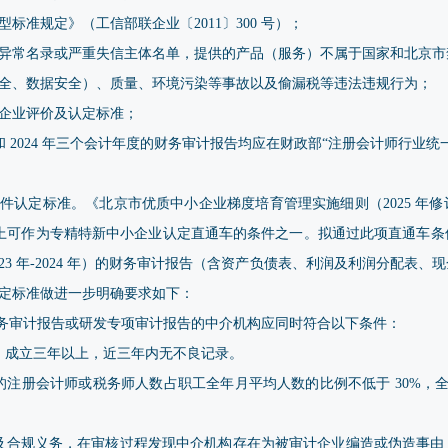
标准规定》（工信部联企业〔2011〕300 号）；
异常名录或严重失信主体名单，提供的产品（服务）不属于国家和北京市
全、数据安全）、质量、环境污染等事故以及偷漏税等违法违规行为；
企业评价及认定标准；
3 年和 2024 年三个会计年度的财务审计报告均应在财政部“注册会计师行
件认定标准。《北京市优质中小企业梯度培育管理实施细则（2025 年
万元以上可作为专精特新中小企业认定直通车的条件之一。拟通过此项直通车
23 年-2024 年）的财务审计报告（含资产负债表、利润及利润分配表
定标准做进一步明确要求如下：
财务审计报告或研发专项审计报告的中介机构应同时符合以下条件：
，成立三年以上，近三年内无不良记录。
的注册会计师或税务师人数占职工全年月平均人数的比例不低于 30%，全年
及合规义务，在审核过程发现中介机构存在为被审计企业编造或伪造事由