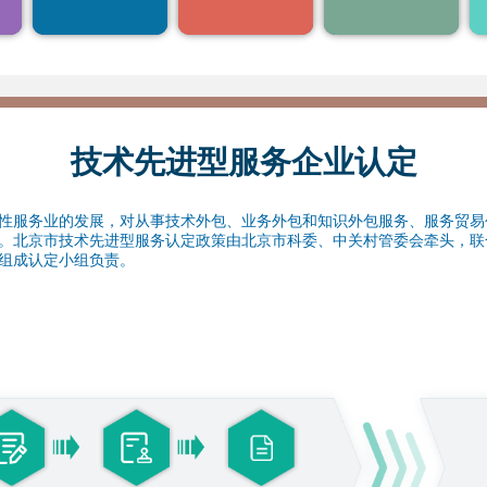
14
15
企业研发活动
构采购国产设备，按
4.获得积分落户加分
照《研发机构采购国
1
产设备增值税退税管
21
22
北京市企业科技研究开发机构认定
理办法》
(1.1-12.31)
全额退还增
值税
28
29
1
北京市“专精特新”中小企业认定
(1.1-12.31)
4
5
技术先进型服务企业认定
1
服务业的发展，对从事技术外包、业务外包和知识外包服务、服务贸易
。北京市技术先进型服务认定政策由北京市科委、中关村管委会牵头，联
组成认定小组负责。