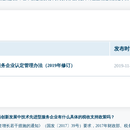
索移送相关监管部门依法处理。
上述资质的中介机构鉴证的企业财务审计报告中列示研发费用的，须提供相应
研发费用的，须提供经具有上述资质的中介机构出具的研发费用专项审计
于国高新技术企业认定的研发费用专项审计报告、或依照《高新技术企业
费用有关要求制定的、用于专精特新申报的专项审计报告（2023 年、2024
发布时
一监管平台”完成备案并赋予验证码）；财务审计报告中已列示研发费用
审计报告。
务企业认定管理办法（2019年修订）
2019-11
贸易创新发展中技术先进型服务企业有什么具体的税收支持政策吗？
增长若干措施的通知》（国发〔2017〕39号）要求，2017年财政部、