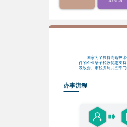
其他组织
9
10
11
12
13
年度结转扣除
16
17
18
19
20
23
24
25
26
27
30
31
1
2
3
国家为了扶持高端技术性
件的企业给予税收优惠支持
发改委、市税务局共五部门
办事流程