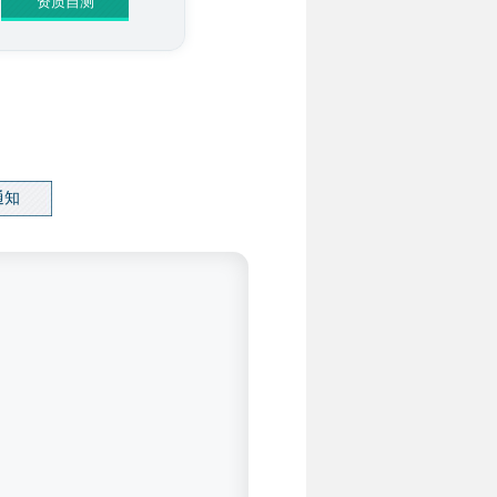
资质自测
通知