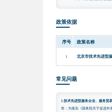
违法违规情形的，将把问题线
2.研发费用内容。经具有
政策依据
年）的财务审计报告；未列示
加计扣除专项审计报告、用
〔2016〕195 号）中研发
序号
政策名称
报告应在“注册会计师行业统
报告的，可优先采用上述专项
北京市技术先进型服
1
四、收费依据及标准
不收费
五、咨询电话
常见问题
(010)88827113
1.技术先进型服务企业、服务
答：为落实《国务院关于促进外资