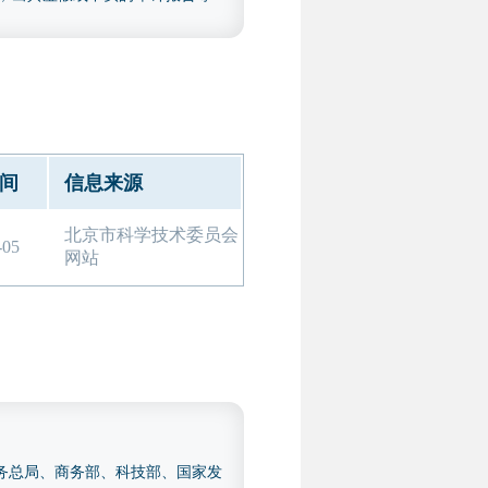
会计年（2023 年和 2024
报告，包括以下几类：研发费用
认定管理工作指引》（国科发火
 年度用于专精特新申报的专项审计
间
信息来源
，但另提供上述研发费用专项审计
北京市科学技术委员会
-05
网站
税务总局、商务部、科技部、国家发