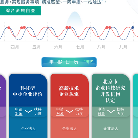
申报日历
高新技术企业认定
(4.3-11.17)
始
申报结束
1
五
六
科技型中小企业评价
(3.3-9.30)
持
申请
扶持
申请
扶持
申请
扶持
孵
1.享受
研发费用
加计
1.颁发“
高新技术企业
1.根据可开放的科技
土
度
扣除比例最高至
对象
力度
证书
对象
”
力度
资源量以及对外提供
对象
力度
31
1
等
100%
2.享受减按
15%税率
的服务业绩，给予
财
2.享受延长亏损结转
征收企业所得税
政科技经费支持
过
1
年限
3.享受延长亏损结转
2.享受各区(县)对市
7
8
企业法人
企业法人
企业法人
3.国家重点研发计划
年限
级企业研发机构创新
首都科技创新券领取
(1.1-12.31)
重点专项中，单独的
4.获得积分落户加分
发展的配套扶持政策
预算资助
科技型中小
3.符合条件的研发机