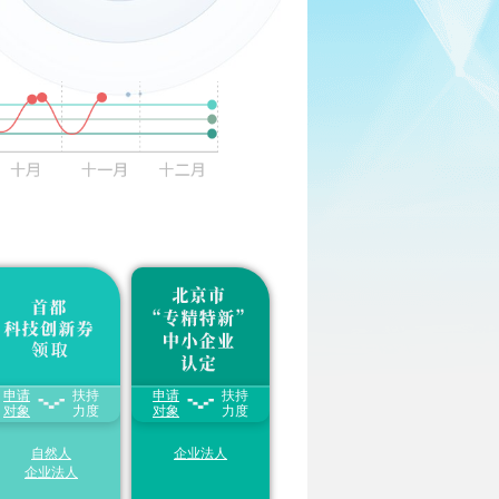
申报入口
资质自测
31
申报入口
资质自测
申请
扶持
申请
扶持
每家中小微企业及创
1.享受给予一次性
20-
业团队每年可领取的
对象
力度
50万奖补金额
对象
（以各
力度
科技创新券额度
不超
地方具体奖补金额为
50万元
准）
31
自然人
企业法人
2.享受提供“
一业一
策
”、分类支持“专精
企业法人
申报入口
资质自测
特新”专项服务包，
服务内容主要涉及财