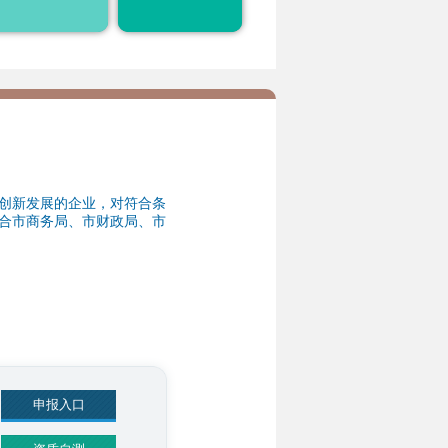
税、投融资、空间落
地、市场开拓等方面
31
申报入口
资质自测
31
申报入口
资质自测
31
创新发展的企业，对符合条
合市商务局、市财政局、市
申报入口