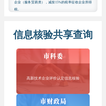
企业（服务贸易类），减按15%的税率征收企业所得
2.研发费用内容。经具有上述资质的中介机构鉴证
税。
的企业财务审计报告中列示研发费用的，须提供相应
结合上述文件要求，我市制定了《北京市技术先进型
会计年（2023 年和 2024 年）的财务审计报告；未列示
服务企业认定管理办法（2019年修订）》，规定企业
研发费用的，须提供经具有上述资质的中介机构出具
获得技术先进型服务企业资质认定后，资格有效期为
信息核验共享查询
的研发费用专项审计报告，包括以下几类：研发费用
自认定当年起3个自然年度，期满后重新申请认定，
加计扣除专项审计报告、用于国高新技术企业认定的
符合条件的企业在有效期内可以享受税收优惠政策。
研发费用专项审计报告、或依照《高新技术企业认定
管理工作指引》（国科发火〔2016〕195 号）中研发费
2.哪些企业可以申请认定技术先进型服务企业？
用有关要求制定的、用于专精特新申报的专项审计报
答：企业申请认定技术先进型服务企业，必须同时符
告（2023 年、2024 年度用于专精特新申报的专项审计
合以下条件：
报告应在“注册会计师行业统一监管平台”完成备案并赋
高新技术企业评价认定信息核验
（一）在本市行政区域内注册的法人企业；
予验证码）；财务审计报告中已列示研发费用，但另
（二）从事《技术先进型服务业务认定范围（试
提供上述研发费用专项审计报告的，可优先采用上述
行）》中的一种或多种技术先进型服务业务，采用先
专项审计报告。
进技术或具备较强的研发能力；
四、收费依据及标准