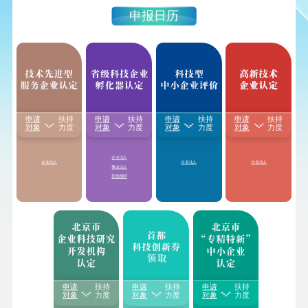
申报日历
申请
扶持
申请
扶持
申请
扶持
申请
扶持
享受国家级、省级孵
1.颁发“
高新技术企业
1.享受减按15%税率征
1.享受
研发费用
加计
对象
力度
对象
力度
对象
力度
对象
力度
化器
房产税、城镇土
证书
”
收企业所得税
扣除比例最高至
100%
地使用税、增值税
等
2.享受减按
15%税率征
2.对企业职工教育经
2.享受延长亏损结转
税收优惠
收企业所得税
费支出，不超过工资
年限
3.享受延长亏损结转
薪金总额8%的部分，
3.国家重点研发计划
年限
企业法人
准予在计算应
纳税所
重点专项中，单独的
企业法人
企业法人
企业法人
4.获得积分落户加分
得额时扣除
；超过部
预算资助
科技型中小
事业法人
分，准予在以后纳税
企业研发活动
其他组织
年度结转扣除
4.获得积分落户加分
申请
扶持
申请
扶持
申请
扶持
每家中小微企业及创
1.享受给予一次性
20-
对象
力度
对象
力度
对象
力度
业团队每年可领取的
1.根据可开放的科技
50万奖补金额
（以各
科技创新券额度
不超
资源量以及对外提供
地方具体奖补金额为