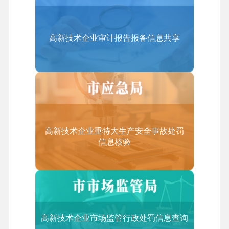
（三）具有大专以上学历的员工占企业职工总数的5
不收费
0%以上；
五、咨询电话
（四）从事《技术先进型服务业务认定范围（试
高新技术企业审计报告报备信息共享
(010)88827113
行）》中的技术先进型服务业务取得的收入占企业当
年总收入的50%以上；
（五）从事离岸服务外包业务取得的收入不低于企业
当年总收入的35%。
3.技术先进型服务业务认定范围包括哪些领域？
高新技术企业重特大生产安全事故处罚
信息核验
答：技术先进型服务业务领域范围（含服务贸易类）
的类别和适用范围如下（详见：《技术先进型服务业
务认定范围（试行）》）：
一、信息技术外包服务（ITO）
1.软件研发及外包
高新技术企业市场监管行政处罚信息查询
软件研发及开服务、软件技术服务