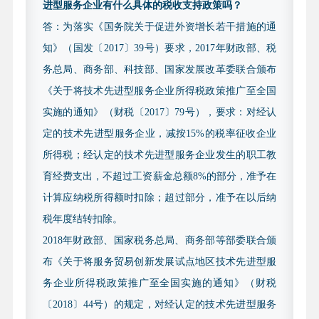
进型服务企业有什么具体的税收支持政策吗？
小企业，需提供两个会计年度（2023 年-2024 年）的
答：为落实《国务院关于促进外资增长若干措施的通
财务审计报告（含资产负债表、利润及利润分配表、
知》（国发〔2017〕39号）要求，2017年财政部、税
现金流量表、附注等）。现对中介机构条件、研发费
务总局、商务部、科技部、国家发展改革委联合颁布
用内容等认定标准做进一步明确要求如下：
《关于将技术先进型服务企业所得税政策推广至全国
1.中介机构条件。出具财务审计报告或研发专项审
实施的通知》（财税〔2017〕79号），要求：对经认
计报告的中介机构应同时符合以下条件：
定的技术先进型服务企业，减按15%的税率征收企业
（1）具备独立执业资格，成立三年以上，近三年
所得税；经认定的技术先进型服务企业发生的职工教
内无不良记录。
育经费支出，不超过工资薪金总额8%的部分，准予在
（2）承担认定工作当年的注册会计师或税务师人
计算应纳税所得额时扣除；超过部分，准予在以后纳
数占职工全年月平均人数的比例不低于 30%，全年月
税年度结转扣除。
平均在职职工人数在 20 人以上。
2018年财政部、国家税务总局、商务部等部委联合颁
（3）中介机构负有诚信及合规义务，在审核过程
布《关于将服务贸易创新发展试点地区技术先进型服
发现中介机构存在为被审计企业编造或伪造事由，出
务企业所得税政策推广至全国实施的通知》（财税
具虚假或不实的审计报告等违法违规情形的，将把问
〔2018〕44号）的规定，对经认定的技术先进型服务
题线索移送相关监管部门依法处理。