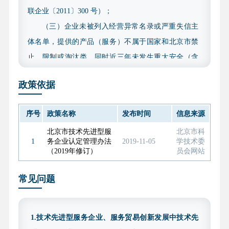
联企业〔2011〕300 号）；
（三）企业未被列入经营异常名录或严重失信主
体名单，提供的产品（服务）不属于国家和北京市禁
止、限制或淘汰类，同时近三年未发生重大安全（含
网络安全、数据安全）、质量、环境污染等事故以及
政策依据
偷漏税等违法违规行为；
（四）满足所申报类型的企业评价及认定标准；
序号
政策名称
发布时间
信息来源
（五）2022 年、2023 年和 2024 年三个会计年度
北京市技术先进型服
北京市科
的财务审计报告均应在财政部“注册会计师行业统一监
1
务企业认定管理办法
2019-11-05
学技术委
管平台”完成备案，审计报告应赋予验证码。
（2019年修订）
员会网站
（六）研发费用直通车条件认定标准。《北京市
常见问题
优质中小企业梯度培育管理实施细则（2025 年修订
版）》规定，企业近两年研发费用总额均值在 1000 万
元以上可作为专精特新中小企业认定直通车的条件之
1.技术先进型服务企业、服务贸易创新发展中技术先
一。拟通过此项直通车条件申报专精特新的创新型中