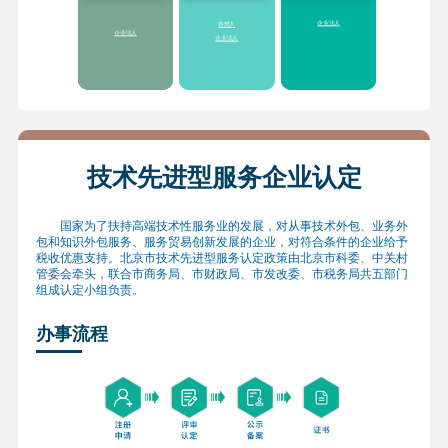
过50万元
的服务业绩，给予
财
准）
政科技经费支持
2.享受提供“
一业一
2.享受各区(县)对市级
企业法人
自然人
策
”、分类支持“专精
企业研发机构创新发
企业法人
企业法人
特新”专项服务包，服
展的配套扶持政策
务内容主要涉及财
3.符合条件的研发机
税、投融资、空间落
构采购国产设备，按
地、市场开拓等方面
照《研发机构采购国
产设备增值税退税管
理办法》
全额退还增
值税
技术先进型服务企业认定
国家为了扶持高端技术性服务业的发展，对从事技术外包、业务外
包和知识外包服务、服务贸易创新发展的企业，对符合条件的企业给予
税收优惠支持。北京市技术先进型服务认定政策由北京市科委、中关村
管委会牵头，联合市商务局、市财政局、市发改委、市税务局共五部门
组成认定小组负责。
办事流程