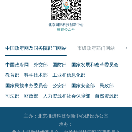
外观的设计、机械结构和电路设计等服务。
5.知识产权跨境许可与转让
以专利、版权、商标等为载体的技术贸易。知识产权
北京国际科技创新中心
微信公众号
跨境许可是指授权境外机构有偿使用专利、版权和商
标等；知识产权跨境转让是指将专利、版权和商标等
中国政府网及国务院部门网站
市级政府部门网站
各
知识产权售卖给境外机构。
（三）文化技术服务
中国政府网
外交部
国防部
国家发展和改革委员会
6.文化产品数字制作及相关服务
教育部
科学技术部
工业和信息化部
采用数字技术对舞台剧目、音乐、美术、文物、非物
质文化遗产、文献资源等文化内容以及各种出版物进
国家民族事务委员会
公安部
国家安全部
民政部
行数字化转化和开发，为各种显示终端提供内容，以
司法部
财政部
人力资源和社会保障部
自然资源部
及采用数字技术传播、经营文化产品等相关服务。
生态环境部
住房和城乡建设部
交通运输部
水利部
7.文化产品的对外翻译、配音及制作服务
主办：北京推进科技创新中心建设办公室
农业农村部
商务部
文化和旅游部
将本国文化产品翻译或配音成其他国家语言，将其他
承办：
国家卫生健康委员会
退役军人事务部
应急管理部
国家文化产品翻译或配音成本国语言以及与其相关的