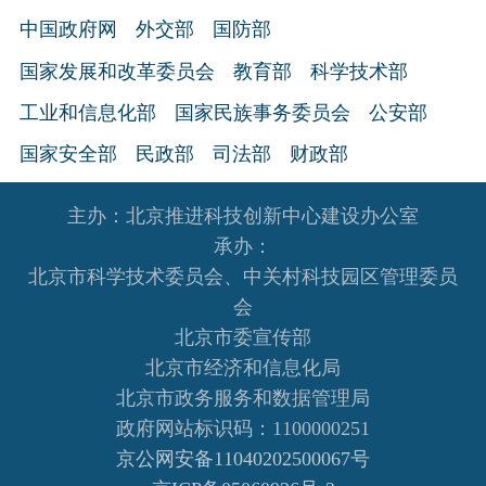
中国政府网
外交部
国防部
国家发展和改革委员会
教育部
科学技术部
工业和信息化部
国家民族事务委员会
公安部
国家安全部
民政部
司法部
财政部
人力资源和社会保障部
自然资源部
生态环境部
主办：北京推进科技创新中心建设办公室
住房和城乡建设部
交通运输部
水利部
承办：
北京市科学技术委员会、中关村科技园区管理委员
农业农村部
商务部
文化和旅游部
会
国家卫生健康委员会
退役军人事务部
北京市委宣传部
应急管理部
人民银行
审计署
北京市经济和信息化局
北京市政务服务和数据管理局
国家语言文字工作委员会
国家外国专家局
政府网站标识码：1100000251
国家航天局
国家原子能机构
国家海洋局
京公网安备11040202500067号