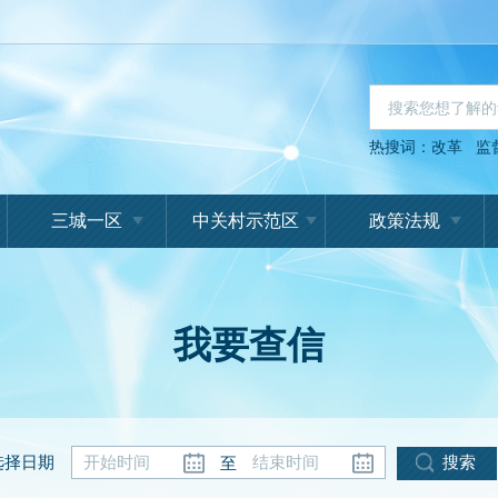
热搜词：
改革
监
三城一区
中关村示范区
政策法规
我要查信
选择日期
搜索
至