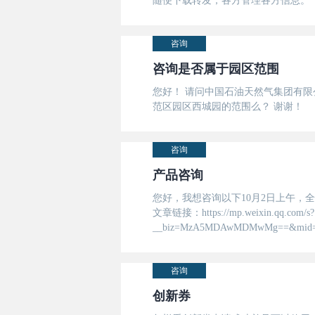
随便下载转发，各方管理各方信息。
咨询
咨询是否属于园区范围
您好！ 请问中国石油天然气集团有限
范区园区西城园的范围么？ 谢谢！
咨询
产品咨询
您好，我想咨询以下10月2日上午，
文章链接：https://mp.weixin.qq.com/s?
__biz=MzA5MDAwMDMwMg==&mid=26506
咨询
创新券