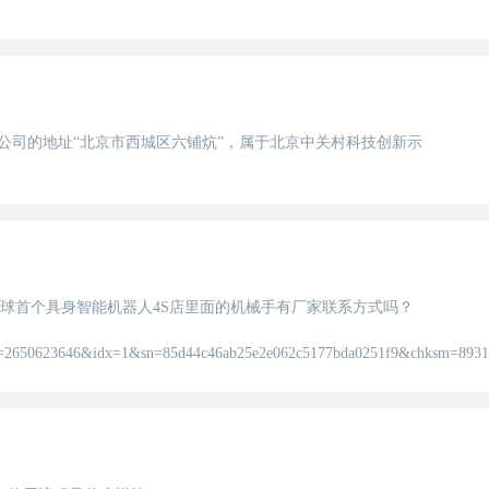
公司的地址“北京市西城区六铺炕”，属于北京中关村科技创新示
全球首个具身智能机器人4S店里面的机械手有厂家联系方式吗？
23646&idx=1&sn=85d44c46ab25e2e062c5177bda0251f9&chksm=8931c125