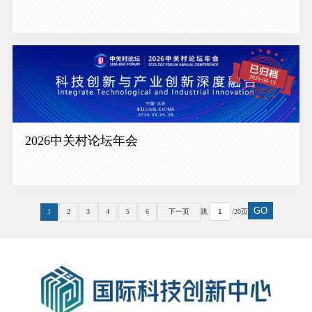
2026中关村论坛年会
GO
1
2
3
4
5
6
下一页
跳
/20页