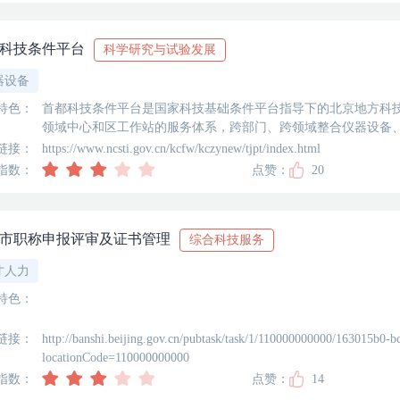
科技条件平台
科学研究与试验发展
器设备
特色：
首都科技条件平台是国家科技基础条件平台指导下的北京地方科
领域中心和区工作站的服务体系，跨部门、跨领域整合仪器设备
测试检测、联合研发及技术转移等服务。
链接：
https://www.ncsti.gov.cn/kcfw/kczynew/tjpt/index.html
指数：
点赞：
20
市职称申报评审及证书管理
综合科技服务
才人力
特色：
链接：
http://banshi.beijing.gov.cn/pubtask/task/1/110000000000/163015b0
locationCode=110000000000
指数：
点赞：
14