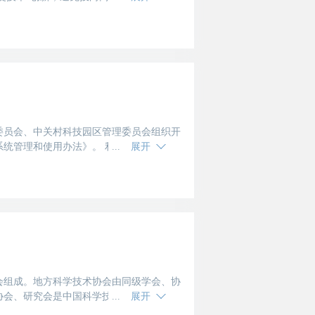
，提高原始创新能力，引导高端科研人才落
孵化，培育“高精尖”产业，为其发展营造良
高精尖”产业培育项目股权投资1000亿元
委员会、中关村科技园区管理委员会组织开
统管理和使用办法》。 利用北京市财政资
展开
均须在科
会组成。地方科学技术协会由同级学会、协
协会、研究会是中国科学技术协会的团体会
展开
体会员。县