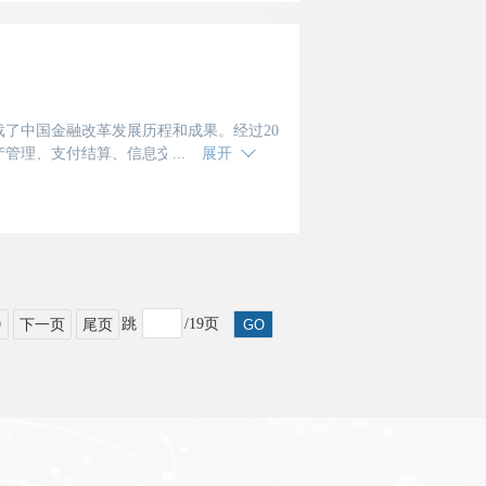
了中国金融改革发展历程和成果。经过20
产管理、支付结算、信息交流、国际合作功
展开
城市总体规
跳
/19页
GO
9
下一页
尾页