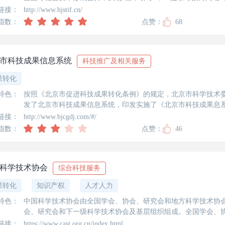
低端技术;二是引导投向前端原始创新，及早跟踪并介入原始创新
链接：
http://www.bjstif.cn/
地北京创新创业;三是引导适合首都定位的高端科研成果落地北京
指数：
点赞：
68
好环境。通过科创基金的引导，达到对科技原始创新、成果转化与“
以上，实现与全国科技创新中心建设的战略规划协调和统筹。
市科技成果信息系统
科技推广及相关服务
果转化
特色：
按照《北京市促进科技成果转化条例》的规定，北京市科学技术
发了北京市科技成果信息系统，印发实施了《北京市科技成果息系
金（含市级和区级财政资金）设立的科技项目形成的科技成果，
链接：
http://www.bjcgdj.com/#/
指数：
点赞：
46
科学技术协会
综合科技服务
果转化
知识产权
人才人力
特色：
中国科学技术协会由全国学会、协会、研究会和地方科学技术协
会、研究会和下一级科学技术协会及基层组织组成。全国学会、
员。各级地方学会、协会、研究会是同级地方科学技术协会的团
链接：
https://www.cast.org.cn/index.html