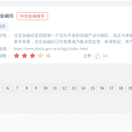
金融街
科技金融服务
融资
特色：
北京金融街是我国第一个定向开发的高端产业功能区，见证与承载
多年发展，北京金融街已经发展成为集决策监管、标准制定、资
能为一体的国家金融管理中心。经党中央、国务院批准的《北京
链接：
https://www.bjxch.gov.cn/zt/bjjrj/index.html
指数：
点赞：
14
6
7
8
9
10
11
12
13
14
15
16
17
18
1