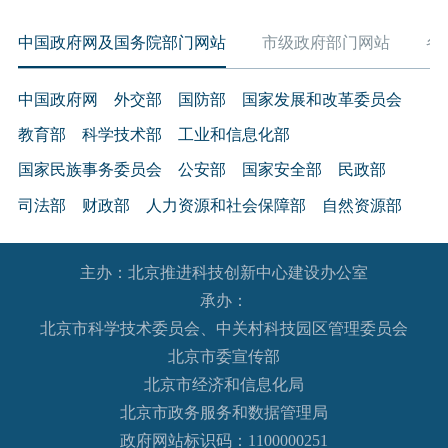
中国政府网及国务院部门网站
市级政府部门网站
各
中国政府网
外交部
国防部
国家发展和改革委员会
教育部
科学技术部
工业和信息化部
国家民族事务委员会
公安部
国家安全部
民政部
司法部
财政部
人力资源和社会保障部
自然资源部
生态环境部
住房和城乡建设部
交通运输部
水利部
主办：北京推进科技创新中心建设办公室
农业农村部
商务部
文化和旅游部
承办：
国家卫生健康委员会
退役军人事务部
应急管理部
北京市科学技术委员会、中关村科技园区管理委员会
人民银行
审计署
国家语言文字工作委员会
北京市委宣传部
国家外国专家局
国家航天局
国家原子能机构
北京市经济和信息化局
北京市政务服务和数据管理局
国家海洋局
国家核安全局
政府网站标识码：1100000251