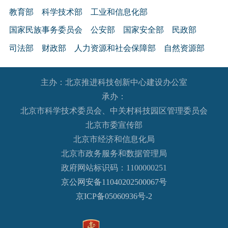
教育部
科学技术部
工业和信息化部
国家民族事务委员会
公安部
国家安全部
民政部
司法部
财政部
人力资源和社会保障部
自然资源部
生态环境部
住房和城乡建设部
交通运输部
水利部
主办：北京推进科技创新中心建设办公室
农业农村部
商务部
文化和旅游部
承办：
国家卫生健康委员会
退役军人事务部
应急管理部
北京市科学技术委员会、中关村科技园区管理委员会
人民银行
审计署
国家语言文字工作委员会
北京市委宣传部
国家外国专家局
国家航天局
国家原子能机构
北京市经济和信息化局
北京市政务服务和数据管理局
国家海洋局
国家核安全局
政府网站标识码：1100000251
国务院国有资产监督管理委员会
海关总署
京公网安备11040202500067号
国家税务总局
国家市场监督管理总局
京ICP备05060936号-2
国家广播电视总局
国家体育总局
国家统计局
国家国际发展合作署
国家医疗保障局
国务院参事室