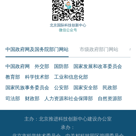
北京国际科技创新中心
微信公众号
中国政府网及国务院部门网站
市级政府部门网站
各
中国政府网
外交部
国防部
国家发展和改革委员会
教育部
科学技术部
工业和信息化部
国家民族事务委员会
公安部
国家安全部
民政部
司法部
财政部
人力资源和社会保障部
自然资源部
生态环境部
住房和城乡建设部
交通运输部
水利部
主办：北京推进科技创新中心建设办公室
农业农村部
商务部
文化和旅游部
承办：
国家卫生健康委员会
退役军人事务部
应急管理部
北京市科学技术委员会、中关村科技园区管理委员会