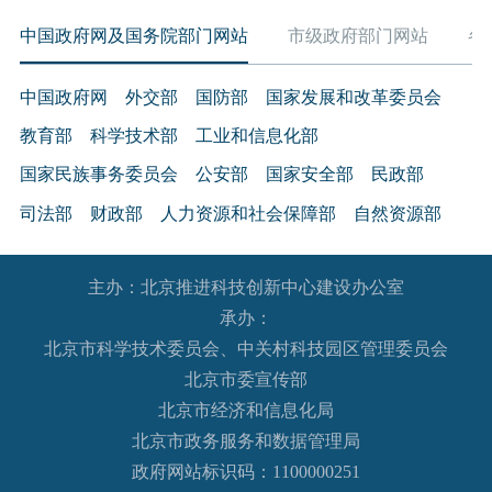
中国政府网及国务院部门网站
市级政府部门网站
各
中国政府网
外交部
国防部
国家发展和改革委员会
教育部
科学技术部
工业和信息化部
国家民族事务委员会
公安部
国家安全部
民政部
司法部
财政部
人力资源和社会保障部
自然资源部
生态环境部
住房和城乡建设部
交通运输部
水利部
主办：北京推进科技创新中心建设办公室
农业农村部
商务部
文化和旅游部
承办：
国家卫生健康委员会
退役军人事务部
应急管理部
北京市科学技术委员会、中关村科技园区管理委员会
人民银行
审计署
国家语言文字工作委员会
北京市委宣传部
国家外国专家局
国家航天局
国家原子能机构
北京市经济和信息化局
北京市政务服务和数据管理局
国家海洋局
国家核安全局
政府网站标识码：1100000251
国务院国有资产监督管理委员会
海关总署