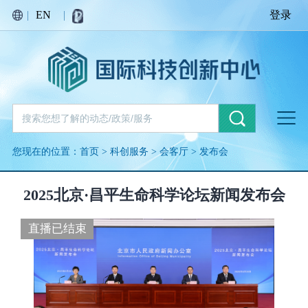
繁荣红
|
EN
|
登录
丰收金
您现在的位置：
首页
>
科创服务
>
会客厅
>
发布会
生命绿
2025北京·昌平生命科学论坛新闻发布会
直播已结束