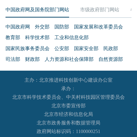
中国政府网及国务院部门网站
市级政府部门网站
各
中国政府网
外交部
国防部
国家发展和改革委员会
教育部
科学技术部
工业和信息化部
国家民族事务委员会
公安部
国家安全部
民政部
司法部
财政部
人力资源和社会保障部
自然资源部
生态环境部
住房和城乡建设部
交通运输部
水利部
主办：北京推进科技创新中心建设办公室
农业农村部
商务部
文化和旅游部
承办：
国家卫生健康委员会
退役军人事务部
应急管理部
北京市科学技术委员会、中关村科技园区管理委员会
人民银行
审计署
国家语言文字工作委员会
北京市委宣传部
国家外国专家局
国家航天局
国家原子能机构
北京市经济和信息化局
北京市政务服务和数据管理局
国家海洋局
国家核安全局
政府网站标识码：1100000251
国务院国有资产监督管理委员会
海关总署