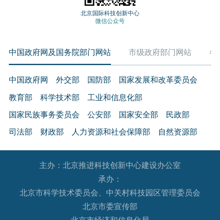
北京国际科技创新中心
微信公众号
中国政府网及国务院部门网站
市级政府部门网站
各
中国政府网
外交部
国防部
国家发展和改革委员会
教育部
科学技术部
工业和信息化部
国家民族事务委员会
公安部
国家安全部
民政部
司法部
财政部
人力资源和社会保障部
自然资源部
生态环境部
住房和城乡建设部
交通运输部
水利部
主办：北京推进科技创新中心建设办公室
农业农村部
商务部
文化和旅游部
承办：
国家卫生健康委员会
退役军人事务部
应急管理部
北京市科学技术委员会、中关村科技园区管理委员会
人民银行
审计署
国家语言文字工作委员会
北京市委宣传部
国家外国专家局
国家航天局
国家原子能机构