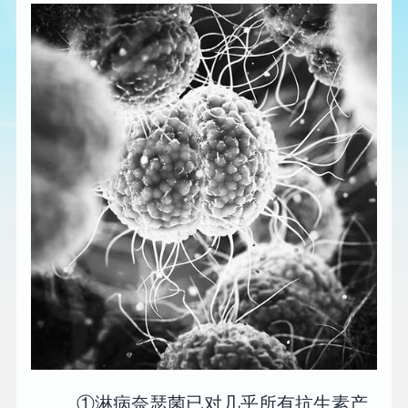
①淋病奈瑟菌已对几乎所有抗生素产