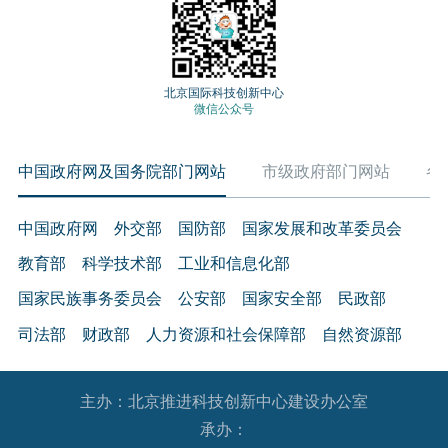
北京国际科技创新中心
微信公众号
中国政府网及国务院部门网站
市级政府部门网站
各
中国政府网
外交部
国防部
国家发展和改革委员会
教育部
科学技术部
工业和信息化部
国家民族事务委员会
公安部
国家安全部
民政部
司法部
财政部
人力资源和社会保障部
自然资源部
生态环境部
住房和城乡建设部
交通运输部
水利部
主办：北京推进科技创新中心建设办公室
农业农村部
商务部
文化和旅游部
承办：
国家卫生健康委员会
退役军人事务部
应急管理部