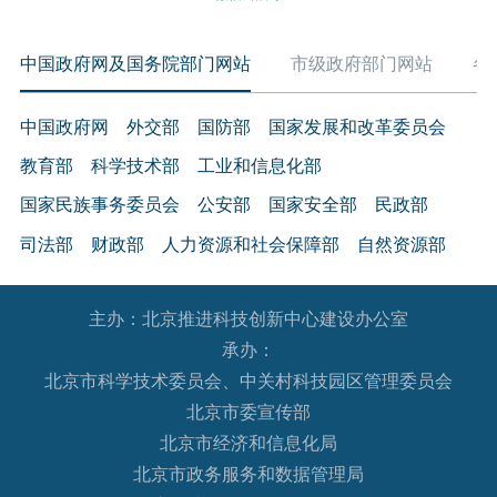
中国政府网及国务院部门网站
市级政府部门网站
各
中国政府网
外交部
国防部
国家发展和改革委员会
教育部
科学技术部
工业和信息化部
国家民族事务委员会
公安部
国家安全部
民政部
司法部
财政部
人力资源和社会保障部
自然资源部
生态环境部
住房和城乡建设部
交通运输部
水利部
主办：北京推进科技创新中心建设办公室
农业农村部
商务部
文化和旅游部
承办：
国家卫生健康委员会
退役军人事务部
应急管理部
北京市科学技术委员会、中关村科技园区管理委员会
人民银行
审计署
国家语言文字工作委员会
北京市委宣传部
国家外国专家局
国家航天局
国家原子能机构
北京市经济和信息化局
北京市政务服务和数据管理局
国家海洋局
国家核安全局