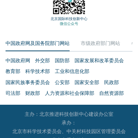
北京国际科技创新中心
微信公众号
中国政府网及国务院部门网站
市级政府部门网站
各
中国政府网
外交部
国防部
国家发展和改革委员会
教育部
科学技术部
工业和信息化部
国家民族事务委员会
公安部
国家安全部
民政部
司法部
财政部
人力资源和社会保障部
自然资源部
生态环境部
住房和城乡建设部
交通运输部
水利部
主办：北京推进科技创新中心建设办公室
农业农村部
商务部
文化和旅游部
承办：
国家卫生健康委员会
退役军人事务部
应急管理部
北京市科学技术委员会、中关村科技园区管理委员会
人民银行
审计署
国家语言文字工作委员会