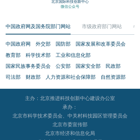
北京国际科技创新中心
微信公众号
中国政府网及国务院部门网站
市级政府部门网站
各
中国政府网
外交部
国防部
国家发展和改革委员会
教育部
科学技术部
工业和信息化部
国家民族事务委员会
公安部
国家安全部
民政部
司法部
财政部
人力资源和社会保障部
自然资源部
生态环境部
住房和城乡建设部
交通运输部
水利部
主办：北京推进科技创新中心建设办公室
农业农村部
商务部
文化和旅游部
承办：
国家卫生健康委员会
退役军人事务部
应急管理部
北京市科学技术委员会、中关村科技园区管理委员会
人民银行
审计署
国家语言文字工作委员会
北京市委宣传部
国家外国专家局
国家航天局
国家原子能机构
北京市经济和信息化局