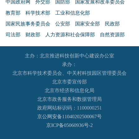
中国政府网
外交部
国防部
国家发展和改革委员会
教育部
科学技术部
工业和信息化部
国家民族事务委员会
公安部
国家安全部
民政部
司法部
财政部
人力资源和社会保障部
自然资源部
生态环境部
住房和城乡建设部
交通运输部
水利部
主办：北京推进科技创新中心建设办公室
农业农村部
商务部
文化和旅游部
承办：
国家卫生健康委员会
退役军人事务部
应急管理部
北京市科学技术委员会、中关村科技园区管理委员会
人民银行
审计署
国家语言文字工作委员会
北京市委宣传部
国家外国专家局
国家航天局
国家原子能机构
北京市经济和信息化局
北京市政务服务和数据管理局
国家海洋局
国家核安全局
政府网站标识码：1100000251
国务院国有资产监督管理委员会
海关总署
京公网安备11040202500067号
国家税务总局
国家市场监督管理总局
京ICP备05060936号-2
国家广播电视总局
国家体育总局
国家统计局