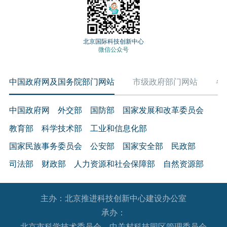
北京国际科技创新中心
微信公众号
中国政府网及国务院部门网站
市级政府部门网站
各
中国政府网
外交部
国防部
国家发展和改革委员会
教育部
科学技术部
工业和信息化部
国家民族事务委员会
公安部
国家安全部
民政部
司法部
财政部
人力资源和社会保障部
自然资源部
生态环境部
住房和城乡建设部
交通运输部
水利部
主办：北京推进科技创新中心建设办公室
农业农村部
商务部
文化和旅游部
承办：
国家卫生健康委员会
退役军人事务部
应急管理部
北京市科学技术委员会、中关村科技园区管理委员会