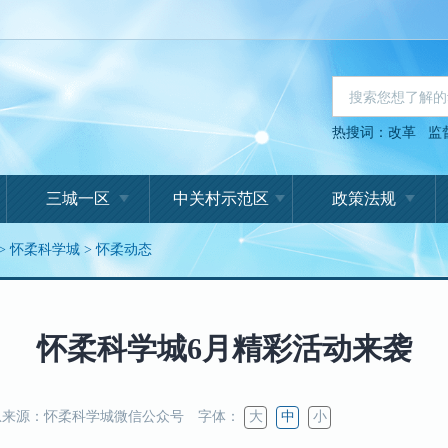
热搜词：
改革
监
三城一区
中关村示范区
政策法规
>
怀柔科学城
>
怀柔动态
怀柔科学城6月精彩活动来袭
来源：怀柔科学城微信公众号
字体：
大
中
小