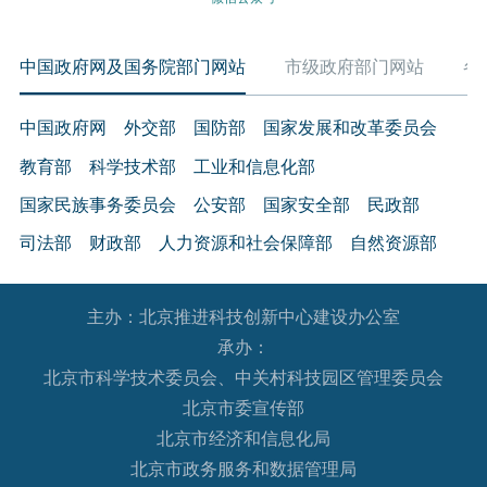
中国政府网及国务院部门网站
市级政府部门网站
各
中国政府网
外交部
国防部
国家发展和改革委员会
教育部
科学技术部
工业和信息化部
国家民族事务委员会
公安部
国家安全部
民政部
司法部
财政部
人力资源和社会保障部
自然资源部
生态环境部
住房和城乡建设部
交通运输部
水利部
主办：北京推进科技创新中心建设办公室
农业农村部
商务部
文化和旅游部
承办：
国家卫生健康委员会
退役军人事务部
应急管理部
北京市科学技术委员会、中关村科技园区管理委员会
人民银行
审计署
国家语言文字工作委员会
北京市委宣传部
国家外国专家局
国家航天局
国家原子能机构
北京市经济和信息化局
北京市政务服务和数据管理局
国家海洋局
国家核安全局