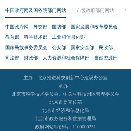
中国政府网及国务院部门网站
市级政府部门网站
各
中国政府网
外交部
国防部
国家发展和改革委员会
教育部
科学技术部
工业和信息化部
国家民族事务委员会
公安部
国家安全部
民政部
司法部
财政部
人力资源和社会保障部
自然资源部
生态环境部
住房和城乡建设部
交通运输部
水利部
主办：北京推进科技创新中心建设办公室
农业农村部
商务部
文化和旅游部
承办：
国家卫生健康委员会
退役军人事务部
应急管理部
北京市科学技术委员会、中关村科技园区管理委员会
人民银行
审计署
国家语言文字工作委员会
北京市委宣传部
国家外国专家局
国家航天局
国家原子能机构
北京市经济和信息化局
北京市政务服务和数据管理局
国家海洋局
国家核安全局
政府网站标识码：1100000251
国务院国有资产监督管理委员会
海关总署