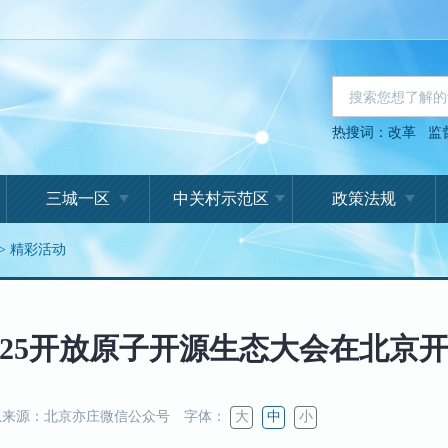
热搜词：
改革
监
三城一区
中关村示范区
政策法规
>
精彩活动
025开放原子开源生态大会在北京
来源：北京亦庄微信公众号
字体：
大
中
小