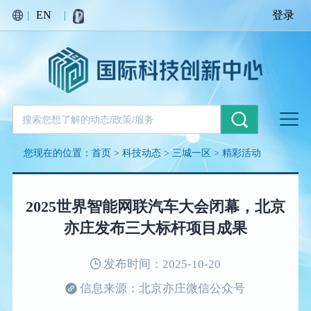
|
EN
|
登录
您现在的位置：
首页
>
科技动态
>
三城一区
>
精彩活动
2025世界智能网联汽车大会闭幕，北京
亦庄发布三大标杆项目成果
发布时间：2025-10-20
信息来源：北京亦庄微信公众号