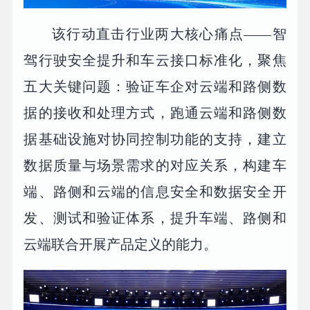
该行动直击行业两大核心痛点——智
驾行驶安全提升和车云接口标准化，聚焦
五大关键问题：验证车企对云端和路侧数
据的接收和处理方式，跑通云端和路侧数
据基础设施对协同控制功能的支持，建立
数据质量与场景需求的对应关系，构建车
端、路侧和云端的信息安全和数据安全开
发、测试和验证体系，提升车端、路侧和
云端联合开展产品定义的能力。