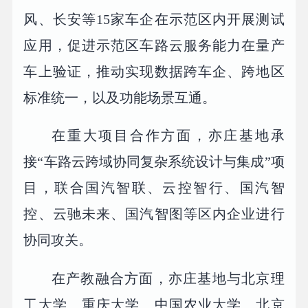
风、长安等15家车企在示范区内开展测试
应用，促进示范区车路云服务能力在量产
车上验证，推动实现数据跨车企、跨地区
标准统一，以及功能场景互通。
在重大项目合作方面，亦庄基地承
接“车路云跨域协同复杂系统设计与集成”项
目，联合国汽智联、云控智行、国汽智
控、云驰未来、国汽智图等区内企业进行
协同攻关。
在产教融合方面，亦庄基地与北京理
工大学、重庆大学、中国农业大学、北京