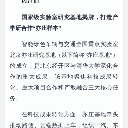
Part 01
国家级实验室研究基地揭牌，打造产
学研合作“亦庄样本”
智能绿色车辆与交通全国重点实验室
北京亦庄研究基地（以下简称“亦庄基地”）
的成立，是北京经开区与清华大学深化合
作的重大成果。该基地聚焦科技成果转
化、重大项目合作和产教融合三大核心任
务。
在科技成果转化方面，亦庄基地牵头
推动路侧、云端数据上车，组织一汽、东