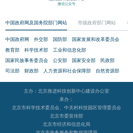
微信公众号
中国政府网及国务院部门网站
市级政府部门网站
各
中国政府网
外交部
国防部
国家发展和改革委员会
教育部
科学技术部
工业和信息化部
国家民族事务委员会
公安部
国家安全部
民政部
司法部
财政部
人力资源和社会保障部
自然资源部
生态环境部
住房和城乡建设部
交通运输部
水利部
主办：北京推进科技创新中心建设办公室
农业农村部
商务部
文化和旅游部
承办：
国家卫生健康委员会
退役军人事务部
应急管理部
北京市科学技术委员会、中关村科技园区管理委员会
人民银行
审计署
国家语言文字工作委员会
北京市委宣传部
国家外国专家局
国家航天局
国家原子能机构
北京市经济和信息化局
北京市政务服务和数据管理局