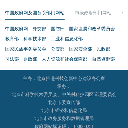
中国政府网及国务院部门网站
市级政府部门网站
各
中国政府网
外交部
国防部
国家发展和改革委员会
教育部
科学技术部
工业和信息化部
国家民族事务委员会
公安部
国家安全部
民政部
司法部
财政部
人力资源和社会保障部
自然资源部
生态环境部
住房和城乡建设部
交通运输部
水利部
主办：北京推进科技创新中心建设办公室
农业农村部
商务部
文化和旅游部
承办：
国家卫生健康委员会
退役军人事务部
应急管理部
北京市科学技术委员会、中关村科技园区管理委员会
人民银行
审计署
国家语言文字工作委员会
北京市委宣传部
国家外国专家局
国家航天局
国家原子能机构
北京市经济和信息化局
北京市政务服务和数据管理局
国家海洋局
国家核安全局
政府网站标识码：1100000251