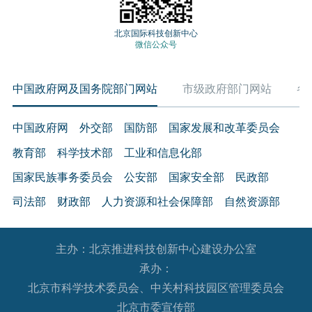
北京国际科技创新中心
微信公众号
中国政府网及国务院部门网站
市级政府部门网站
各
中国政府网
外交部
国防部
国家发展和改革委员会
教育部
科学技术部
工业和信息化部
国家民族事务委员会
公安部
国家安全部
民政部
司法部
财政部
人力资源和社会保障部
自然资源部
生态环境部
住房和城乡建设部
交通运输部
水利部
主办：北京推进科技创新中心建设办公室
农业农村部
商务部
文化和旅游部
承办：
国家卫生健康委员会
退役军人事务部
应急管理部
北京市科学技术委员会、中关村科技园区管理委员会
人民银行
审计署
国家语言文字工作委员会
北京市委宣传部