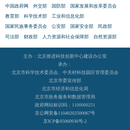
中国政府网
外交部
国防部
国家发展和改革委员会
教育部
科学技术部
工业和信息化部
国家民族事务委员会
公安部
国家安全部
民政部
司法部
财政部
人力资源和社会保障部
自然资源部
生态环境部
住房和城乡建设部
交通运输部
水利部
主办：北京推进科技创新中心建设办公室
农业农村部
商务部
文化和旅游部
承办：
国家卫生健康委员会
退役军人事务部
应急管理部
北京市科学技术委员会、中关村科技园区管理委员会
人民银行
审计署
国家语言文字工作委员会
北京市委宣传部
国家外国专家局
国家航天局
国家原子能机构
北京市经济和信息化局
北京市政务服务和数据管理局
国家海洋局
国家核安全局
政府网站标识码：1100000251
国务院国有资产监督管理委员会
海关总署
京公网安备11040202500067号
国家税务总局
国家市场监督管理总局
京ICP备05060936号-2
国家广播电视总局
国家体育总局
国家统计局