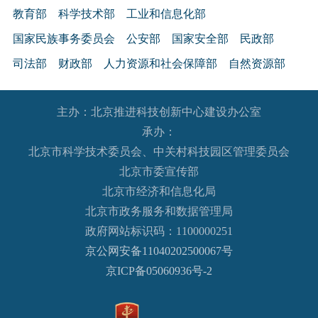
教育部
科学技术部
工业和信息化部
国家民族事务委员会
公安部
国家安全部
民政部
司法部
财政部
人力资源和社会保障部
自然资源部
生态环境部
住房和城乡建设部
交通运输部
水利部
主办：北京推进科技创新中心建设办公室
农业农村部
商务部
文化和旅游部
承办：
国家卫生健康委员会
退役军人事务部
应急管理部
北京市科学技术委员会、中关村科技园区管理委员会
人民银行
审计署
国家语言文字工作委员会
北京市委宣传部
国家外国专家局
国家航天局
国家原子能机构
北京市经济和信息化局
北京市政务服务和数据管理局
国家海洋局
国家核安全局
政府网站标识码：1100000251
国务院国有资产监督管理委员会
海关总署
京公网安备11040202500067号
国家税务总局
国家市场监督管理总局
京ICP备05060936号-2
国家广播电视总局
国家体育总局
国家统计局
国家国际发展合作署
国家医疗保障局
国务院参事室