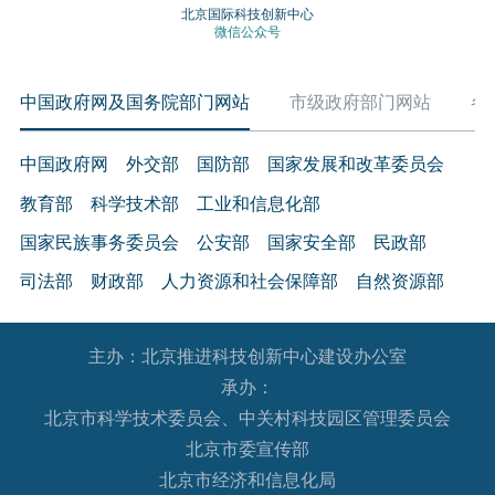
北京国际科技创新中心
微信公众号
中国政府网及国务院部门网站
市级政府部门网站
各
中国政府网
外交部
国防部
国家发展和改革委员会
教育部
科学技术部
工业和信息化部
国家民族事务委员会
公安部
国家安全部
民政部
司法部
财政部
人力资源和社会保障部
自然资源部
生态环境部
住房和城乡建设部
交通运输部
水利部
主办：北京推进科技创新中心建设办公室
农业农村部
商务部
文化和旅游部
承办：
国家卫生健康委员会
退役军人事务部
应急管理部
北京市科学技术委员会、中关村科技园区管理委员会
人民银行
审计署
国家语言文字工作委员会
北京市委宣传部
国家外国专家局
国家航天局
国家原子能机构
北京市经济和信息化局