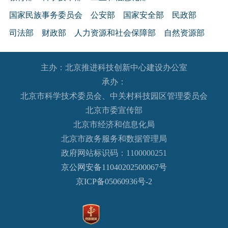
国家民族事务委员会
公安部
国家安全部
民政部
司法部
财政部
人力资源和社会保障部
自然资源部
生态环境部
住房和城乡建设部
交通运输部
水利部
主办：北京推进科技创新中心建设办公室
农业农村部
商务部
文化和旅游部
承办：
国家卫生健康委员会
退役军人事务部
应急管理部
北京市科学技术委员会、中关村科技园区管理委员会
人民银行
审计署
国家语言文字工作委员会
北京市委宣传部
国家外国专家局
国家航天局
国家原子能机构
北京市经济和信息化局
北京市政务服务和数据管理局
国家海洋局
国家核安全局
政府网站标识码：1100000251
国务院国有资产监督管理委员会
海关总署
京公网安备11040202500067号
国家税务总局
国家市场监督管理总局
京ICP备05060936号-2
国家广播电视总局
国家体育总局
国家统计局
国家国际发展合作署
国家医疗保障局
国务院参事室