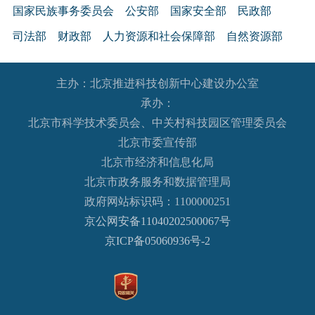
国家民族事务委员会
公安部
国家安全部
民政部
司法部
财政部
人力资源和社会保障部
自然资源部
生态环境部
住房和城乡建设部
交通运输部
水利部
主办：北京推进科技创新中心建设办公室
农业农村部
商务部
文化和旅游部
承办：
国家卫生健康委员会
退役军人事务部
应急管理部
北京市科学技术委员会、中关村科技园区管理委员会
人民银行
审计署
国家语言文字工作委员会
北京市委宣传部
国家外国专家局
国家航天局
国家原子能机构
北京市经济和信息化局
北京市政务服务和数据管理局
国家海洋局
国家核安全局
政府网站标识码：1100000251
国务院国有资产监督管理委员会
海关总署
京公网安备11040202500067号
国家税务总局
国家市场监督管理总局
京ICP备05060936号-2
国家广播电视总局
国家体育总局
国家统计局
国家国际发展合作署
国家医疗保障局
国务院参事室
国家机关事务管理局
国家认证认可监督管理委员会