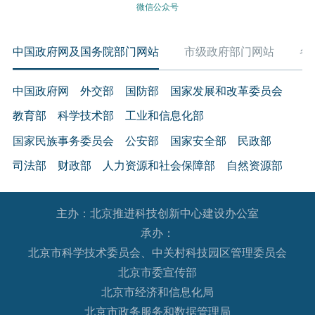
微信公众号
中国政府网及国务院部门网站
市级政府部门网站
各
中国政府网
外交部
国防部
国家发展和改革委员会
教育部
科学技术部
工业和信息化部
国家民族事务委员会
公安部
国家安全部
民政部
司法部
财政部
人力资源和社会保障部
自然资源部
生态环境部
住房和城乡建设部
交通运输部
水利部
主办：北京推进科技创新中心建设办公室
农业农村部
商务部
文化和旅游部
承办：
国家卫生健康委员会
退役军人事务部
应急管理部
北京市科学技术委员会、中关村科技园区管理委员会
人民银行
审计署
国家语言文字工作委员会
北京市委宣传部
国家外国专家局
国家航天局
国家原子能机构
北京市经济和信息化局
北京市政务服务和数据管理局
国家海洋局
国家核安全局