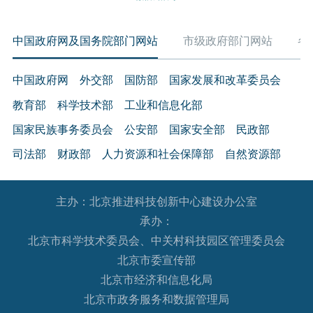
中国政府网及国务院部门网站
市级政府部门网站
各
中国政府网
外交部
国防部
国家发展和改革委员会
教育部
科学技术部
工业和信息化部
国家民族事务委员会
公安部
国家安全部
民政部
司法部
财政部
人力资源和社会保障部
自然资源部
生态环境部
住房和城乡建设部
交通运输部
水利部
主办：北京推进科技创新中心建设办公室
农业农村部
商务部
文化和旅游部
承办：
国家卫生健康委员会
退役军人事务部
应急管理部
北京市科学技术委员会、中关村科技园区管理委员会
人民银行
审计署
国家语言文字工作委员会
北京市委宣传部
国家外国专家局
国家航天局
国家原子能机构
北京市经济和信息化局
北京市政务服务和数据管理局
国家海洋局
国家核安全局