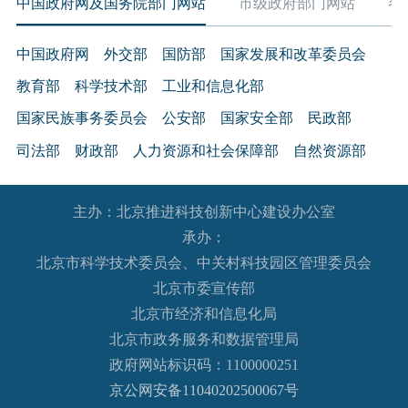
中国政府网及国务院部门网站
市级政府部门网站
各
中国政府网
外交部
国防部
国家发展和改革委员会
教育部
科学技术部
工业和信息化部
国家民族事务委员会
公安部
国家安全部
民政部
司法部
财政部
人力资源和社会保障部
自然资源部
生态环境部
住房和城乡建设部
交通运输部
水利部
主办：北京推进科技创新中心建设办公室
农业农村部
商务部
文化和旅游部
承办：
国家卫生健康委员会
退役军人事务部
应急管理部
北京市科学技术委员会、中关村科技园区管理委员会
人民银行
审计署
国家语言文字工作委员会
北京市委宣传部
国家外国专家局
国家航天局
国家原子能机构
北京市经济和信息化局
北京市政务服务和数据管理局
国家海洋局
国家核安全局
政府网站标识码：1100000251
国务院国有资产监督管理委员会
海关总署
京公网安备11040202500067号
国家税务总局
国家市场监督管理总局