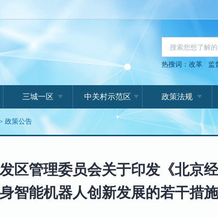
热搜词：
改革
监
三城一区
中关村示范区
政策法规
>
政策公告
发区管理委员会关于印发《北京
身智能机器人创新发展的若干措