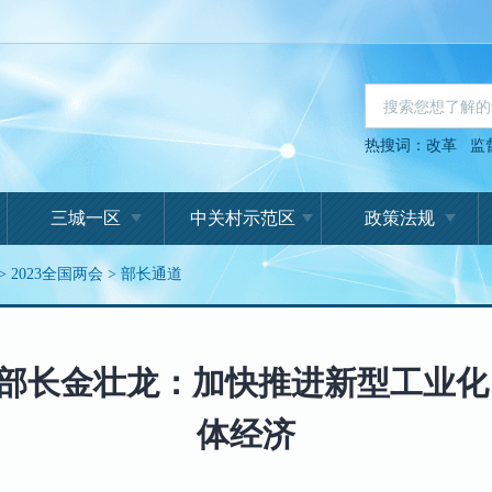
热搜词：
改革
监
三城一区
中关村示范区
政策法规
>
2023全国两会
>
部长通道
部长金壮龙：加快推进新型工业化
体经济