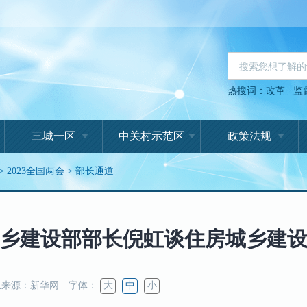
热搜词：
改革
监
三城一区
中关村示范区
政策法规
>
2023全国两会
>
部长通道
乡建设部部长倪虹谈住房城乡建
来源：新华网
字体：
大
中
小