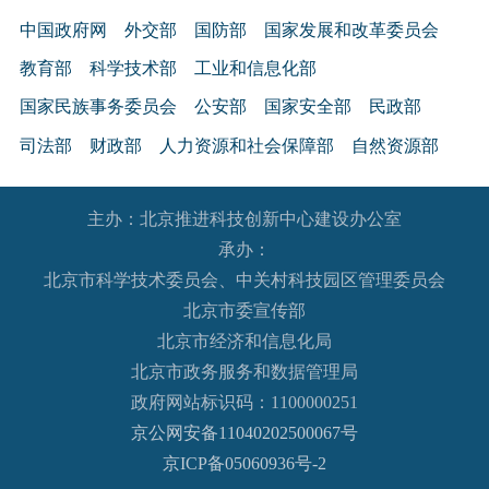
中国政府网
外交部
国防部
国家发展和改革委员会
教育部
科学技术部
工业和信息化部
国家民族事务委员会
公安部
国家安全部
民政部
司法部
财政部
人力资源和社会保障部
自然资源部
生态环境部
住房和城乡建设部
交通运输部
水利部
主办：北京推进科技创新中心建设办公室
农业农村部
商务部
文化和旅游部
承办：
国家卫生健康委员会
退役军人事务部
应急管理部
北京市科学技术委员会、中关村科技园区管理委员会
人民银行
审计署
国家语言文字工作委员会
北京市委宣传部
国家外国专家局
国家航天局
国家原子能机构
北京市经济和信息化局
北京市政务服务和数据管理局
国家海洋局
国家核安全局
政府网站标识码：1100000251
国务院国有资产监督管理委员会
海关总署
京公网安备11040202500067号
国家税务总局
国家市场监督管理总局
京ICP备05060936号-2