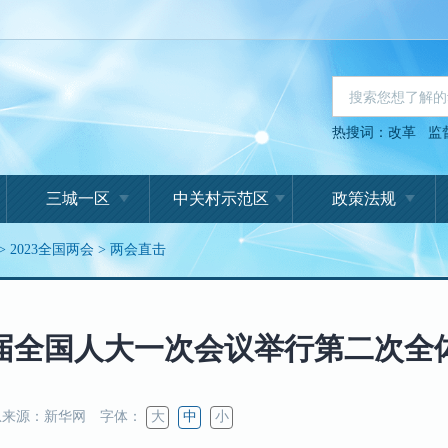
热搜词：
改革
监
三城一区
中关村示范区
政策法规
>
2023全国两会
>
两会直击
届全国人大一次会议举行第二次全
来源：新华网
字体：
大
中
小