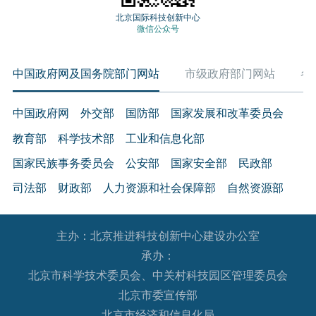
北京国际科技创新中心
微信公众号
中国政府网及国务院部门网站
市级政府部门网站
各
中国政府网
外交部
国防部
国家发展和改革委员会
教育部
科学技术部
工业和信息化部
国家民族事务委员会
公安部
国家安全部
民政部
司法部
财政部
人力资源和社会保障部
自然资源部
生态环境部
住房和城乡建设部
交通运输部
水利部
主办：北京推进科技创新中心建设办公室
农业农村部
商务部
文化和旅游部
承办：
国家卫生健康委员会
退役军人事务部
应急管理部
北京市科学技术委员会、中关村科技园区管理委员会
人民银行
审计署
国家语言文字工作委员会
北京市委宣传部
国家外国专家局
国家航天局
国家原子能机构
北京市经济和信息化局