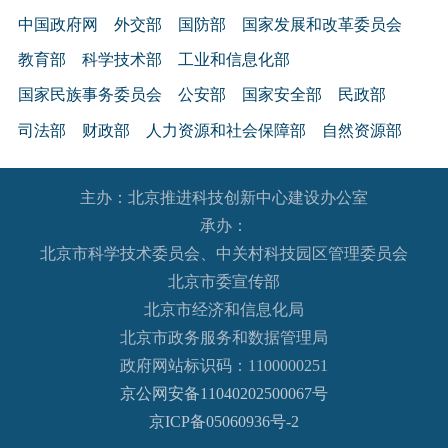
中国政府网
外交部
国防部
国家发展和改革委员会
教育部
科学技术部
工业和信息化部
国家民族事务委员会
公安部
国家安全部
民政部
司法部
财政部
人力资源和社会保障部
自然资源部
生态环境部
住房和城乡建设部
交通运输部
水利部
主办：北京推进科技创新中心建设办公室
农业农村部
商务部
文化和旅游部
承办：
国家卫生健康委员会
退役军人事务部
应急管理部
北京市科学技术委员会、中关村科技园区管理委员会
人民银行
审计署
国家语言文字工作委员会
北京市委宣传部
国家外国专家局
国家航天局
国家原子能机构
北京市经济和信息化局
北京市政务服务和数据管理局
国家海洋局
国家核安全局
政府网站标识码：1100000251
国务院国有资产监督管理委员会
海关总署
京公网安备11040202500067号
国家税务总局
国家市场监督管理总局
京ICP备05060936号-2